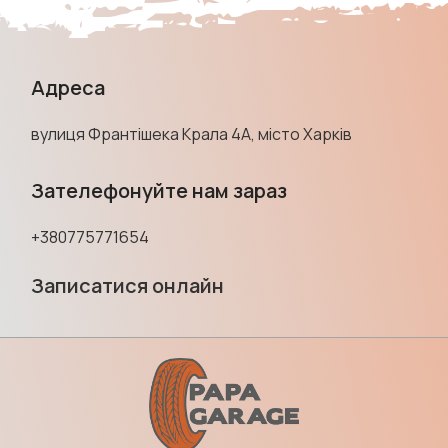
Адреса
вулиця Франтішека Крала 4А, місто Харків
Зателефонуйте нам зараз
+380775771654
Записатися онлайн