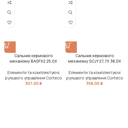
Сальник кермового
Сальник кермового
механізму BASFX2 25,0X
механізму SCJY 27,7X 38,0X
37,6X 6,2 80HNBR (вир-во
8,5 NEM (вир-во Corteco)
Corteco)
Елементи та комплектуючі
Елементи та комплектуючі
рульвого управління Corteco
рульвого управління Corteco
307,00
₴
358,00
₴