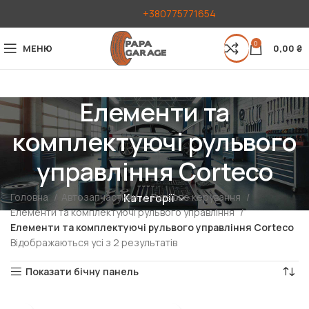
+380775771654
0
МЕНЮ
0,00
₴
Елементи та
комплектуючі рульвого
управління Corteco
Головна
Автозапчастини
Рульове керування
Категорії
Елементи та комплектуючі рульвого управління
Елементи та комплектуючі рульвого управління Corteco
Відображаються усі з 2 результатів
Показати бічну панель