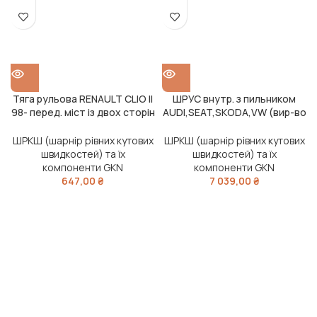
Тяга рульова RENAULT CLIO II
ШРУС внутр. з пильником
98- перед. міст із двох сторін
AUDI,SEAT,SKODA,VW (вир-во
(Вир-во Febi)
GKN)
ШРКШ (шарнір рівних кутових
ШРКШ (шарнір рівних кутових
швидкостей) та їх
швидкостей) та їх
компоненти GKN
компоненти GKN
647,00
₴
7 039,00
₴