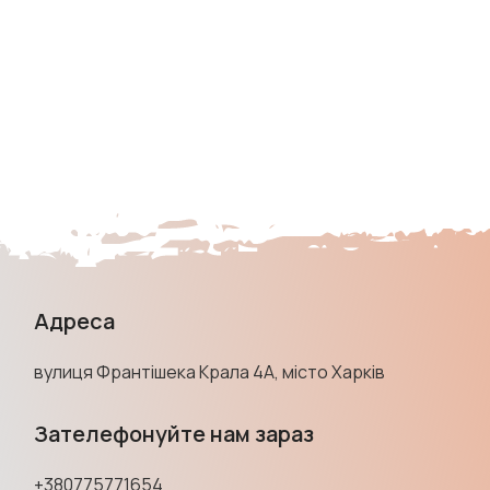
Адреса
вулиця Франтішека Крала 4А, місто Харків
Зателефонуйте нам зараз
+380775771654