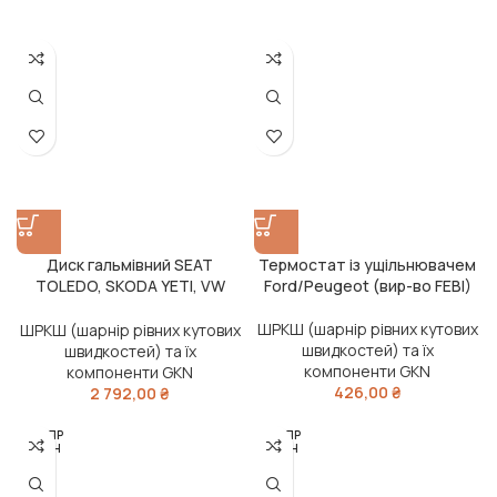
Диск гальмівний SEAT
Термостат із ущільнювачем
TOLEDO, SKODA YETI, VW
Ford/Peugeot (вир-во FEBI)
GOLF VI передн. вент. (вир-во
FEBI)
ШРКШ (шарнір рівних кутових
ШРКШ (шарнір рівних кутових
швидкостей) та їх
швидкостей) та їх
компоненти GKN
компоненти GKN
426,00
₴
2 792,00
₴
РОЗПР
РОЗПР
ОДАН
ОДАН
О
О