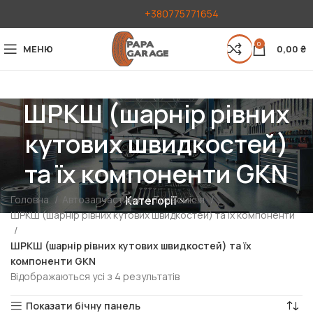
+380775771654
0
МЕНЮ
0,00
₴
ШРКШ (шарнір рівних
кутових швидкостей)
та їх компоненти GKN
Головна
Автозапчастини
Трансмісія
Категорії
ШРКШ (шарнір рівних кутових швидкостей) та їх компоненти
ШРКШ (шарнір рівних кутових швидкостей) та їх
компоненти GKN
Відображаються усі з 4 результатів
Показати бічну панель