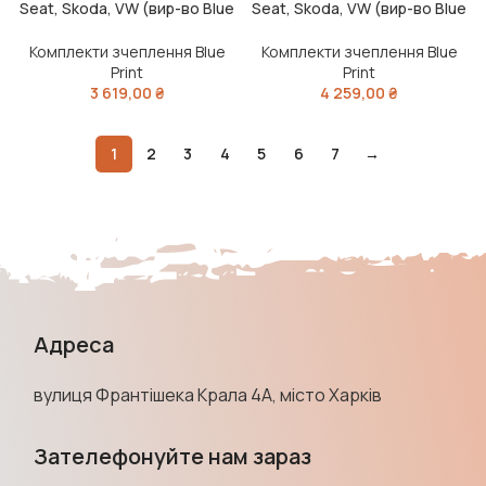
Seat, Skoda, VW (вир-во Blue
Seat, Skoda, VW (вир-во Blue
Print)
Print)
Комплекти зчеплення Blue
Комплекти зчеплення Blue
Print
Print
3 619,00
₴
4 259,00
₴
1
2
3
4
5
6
7
→
Адреса
вулиця Франтішека Крала 4А, місто Харків
Зателефонуйте нам зараз