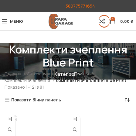
+380775771654
0
МЕНЮ
0,00
₴
Комплекти зчеплення
Blue Print
Головна
Автозапчастини
Трансмісія
Категорії
Комплекти зчеплення
Комплекти зчеплення Blue Print
Показано 1–12 із 81
Показати бічну панель
РОЗПР
ОДАН
О