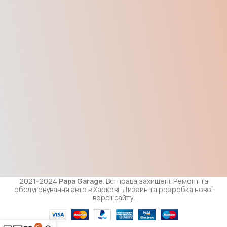
2021-2024
Papa Garage
. Всі права захищені. Ремонт та
обслуговування авто в Харкові. Дизайн та розробка нової
версії сайту.
0