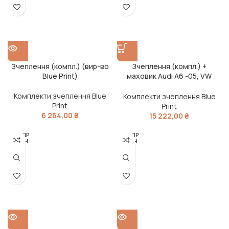
Зчеплення (компл.) (вир-во
Зчеплення (компл.) +
Blue Print)
маховик Audi A6 -05, VW
Passat 4 -05 (вир-во Blue
Print)
Комплекти зчеплення Blue
Комплекти зчеплення Blue
Print
Print
6 264,00
₴
15 222,00
₴
РОЗПР
РОЗПР
ОДАН
ОДАН
О
О