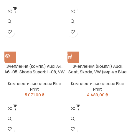
РОЗПР
ОДАН
О
Зчеплення (компл.) Audi A4,
Зчеплення (компл.) Audi,
A6 -05, Skoda Superb I -08, VW
Seat, Skoda, VW (вир-во Blue
Passat 4 -05 (вир-во Blue
Print)
Print)
Комплекти зчеплення Blue
Комплекти зчеплення Blue
Print
Print
5 071,00
₴
4 489,00
₴
РОЗПР
РОЗПР
ОДАН
ОДАН
О
О