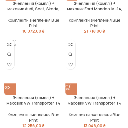
Зчеплення (компл.) +
Зчеплення (компл.) +
маховик Audi, Seat, Skoda,
маховик Ford Mondeo IV -14,
VW (вир-во Blue Print)
Volvo S80 II -16 (вир-во Blue
Print)
Комплекти зчеплення Blue
Комплекти зчеплення Blue
Print
Print
10 072,00
₴
21 718,00
₴
РОЗПР
ОДАН
О
Зчеплення (компл.) +
Зчеплення (компл.) +
маховик VW Transporter T4
маховик VW Transporter T4
-03 (вир-во Blue Print)
-03 (вир-во Blue Print)
Комплекти зчеплення Blue
Комплекти зчеплення Blue
Print
Print
12 256,00
₴
13 046,00
₴