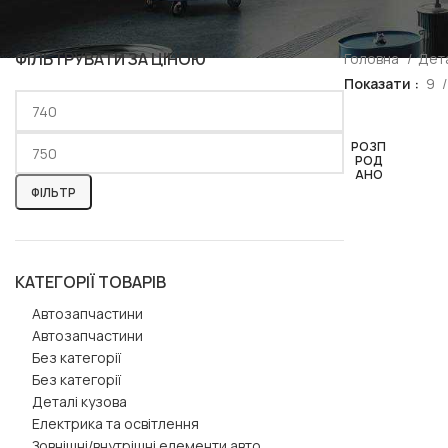
ФІЛЬТРУВАТИ ЗА ЦІНОЮ
Головна
Дета
Показати
9
РОЗП
РОД
АНО
ФІЛЬТР
КАТЕГОРІЇ ТОВАРІВ
Автозапчастини
Автозапчастини
Без категорії
Без категорії
Деталі кузова
Електрика та освітлення
Зовнішні/внутрішні елементи авто