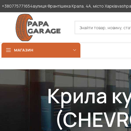
+380775771654
вулиця Франтішека Крала, 4А, місто Харків
vashp
МАГАЗИН
Крила к
(CHEVR