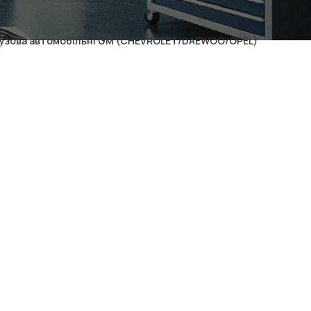
)
кузова автомобільні GM (CHEVROLET/DAEWOO/OPEL)