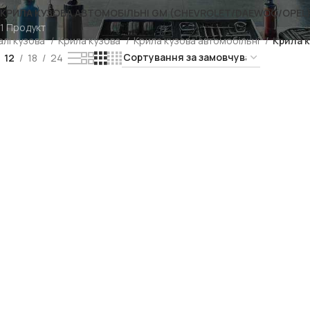
КРИЛА КУЗОВА АВТОМОБІЛЬНІ GM (CHEVROLET/DAEWOO/OPEL
1 Продукт
лі кузова
Крила кузова
Крила кузова автомобільні
Крила 
12
18
24