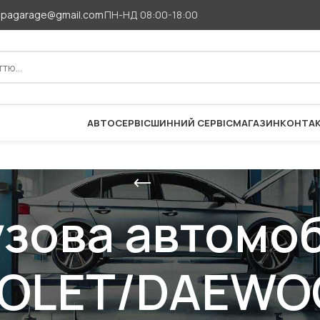
apagarage@gmail.com
ПН-НД 08:00-18:00
АВТОСЕРВІС
ШИННИЙ СЕРВІС
МАГАЗИН
КОНТА
узова автомоб
OLET/DAEWO