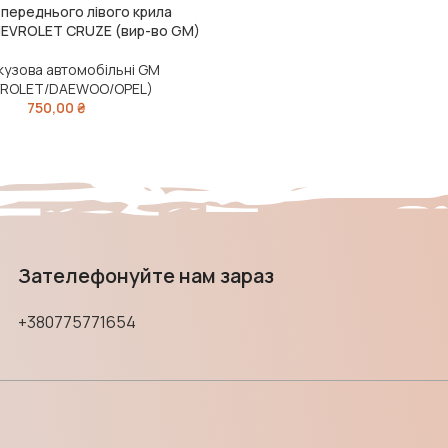
 переднього лівого крила
VROLET CRUZE (вир-во GM)
кузова автомобільні GM
VROLET/DAEWOO/OPEL)
750,00
₴
Зателефонуйте нам зараз
+380775771654