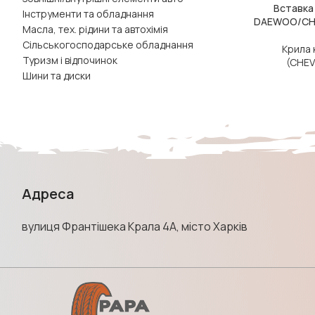
Вставка
ЧИТАТИ ДАЛІ
Інструменти та обладнання
DAEWOO/CHE
Масла, тех. рідини та автохімія
Сільськогосподарське обладнання
Крила 
Туризм і відпочинок
(CHE
Шини та диски
Адреса
вулиця Франтішека Крала 4А, місто Харків