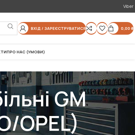
Viber
ВХІД / ЗАРЕЄСТРУВАТИСЯ
0,00
₴
КТИ
ПРО НАС (УМОВИ)
ільні GM
O/OPEL)