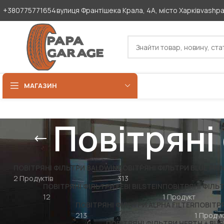
+380775771654
вулиця Франтішека Крала, 4А, місто Харків
vashp
МАГАЗИН
Повітрян
ПОВІТРЯНІ ФІЛЬТРИ BALDWIN
ПОВІТРЯНІ ФІЛЬТРИ BLUE PRI
2 Продуктів
313
ПОВІТРЯНІ ФІЛЬТРИ FEBI BILSTEIN
ПОВІТРЯНІ ФІЛЬ
12
1 Продукт
ПОВІТРЯНІ ФІЛЬТРИ ALPHA FILTER
ПОВІТРЯ
213
1 Продук
ПОВІТРЯНІ ФІЛЬТРИ HERTH + BU