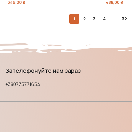
346,00
₴
488,00
₴
1
2
3
4
…
32
Зателефонуйте нам зараз
+380775771654