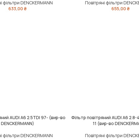
ні фільтри DENCKERMANN
Повітряні фільтри DENC
633,00
₴
655,00
₴
яний AUDI A6 2.5TDI 97- (вир-во
Фільтр повітряний AUDI A6 2.8-4.
ИК
ДОДАТИ В КОШИК
DENCKERMANN)
11 (вир-во DENCKERM
ні фільтри DENCKERMANN
Повітряні фільтри DENC