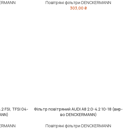
KERMANN
Повітряні фільтри DENCKERMANN
303,00
₴
2 FSI, TFSI 04-
Фільтр повітряний AUDI A8 2.0-4.2 10-18 (вир-
ДОДАТИ В КОШИК
ANN)
во DENCKERMANN)
KERMANN
Повітряні фільтри DENCKERMANN