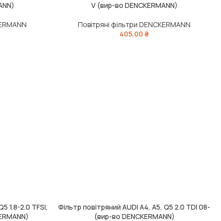
ANN)
V (вир-во DENCKERMANN)
KERMANN
Повітряні фільтри DENCKERMANN
405,00
₴
5 1.8-2.0 TFSI,
Фільтр повітряний AUDI A4, A5, Q5 2.0 TDI 08-
ДОДАТИ В КОШИК
KERMANN)
(вир-во DENCKERMANN)