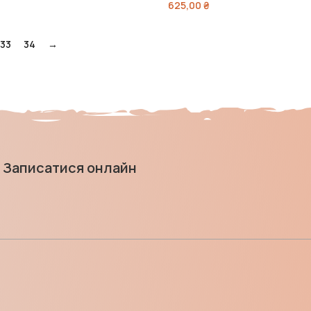
625,00
₴
33
34
→
Записатися онлайн