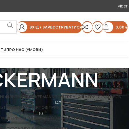
Viber
ВХІД / ЗАРЕЄСТРУВАТИСЯ
0,00
₴
КТИ
ПРО НАС (УМОВИ)
NCKERMANN
НІ ФІЛЬТРИ DENCKERMANN
ПОВІТРЯНІ ФІЛЬТРИ DONALDSON
147
ЛЬТРИ MANN-FILTER
ПОВІТРЯНІ ФІЛЬТРИ WIX FILTERS
10
 ФІЛЬТРИ GM (CHEVROLET/DAEWOO/OPEL)
РИ TOYOTA/LEXUS/DAIHATSU/HINO