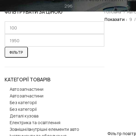
296
ФІЛЬТРУВАТИ ЗА ЦІНОЮ
Головна
Авт
Показати
9
ФІЛЬТР
КАТЕГОРІЇ ТОВАРІВ
Автозапчастини
Автозапчастини
Без категорії
Без категорії
Деталі кузова
Електрика та освітлення
Зовнішні/внутрішні елементи авто
Фільтр повіт
ДОДАТИ В КОШ
Інструменти та обладнання