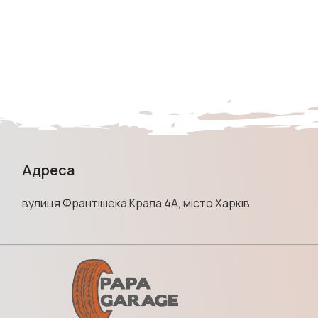
Адреса
вулиця Франтішека Крала 4А, місто Харків