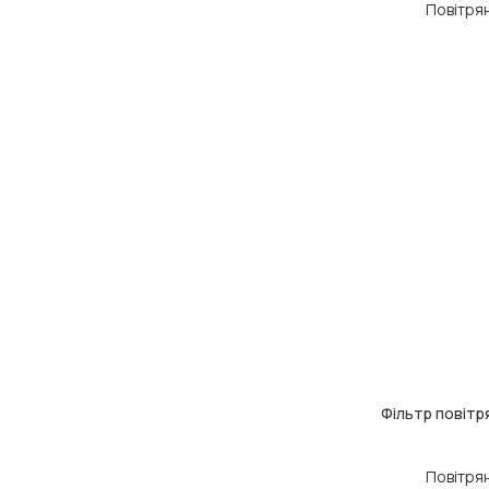
Повітря
Фільтр повітр
ДОДАТИ В КОШ
Повітря