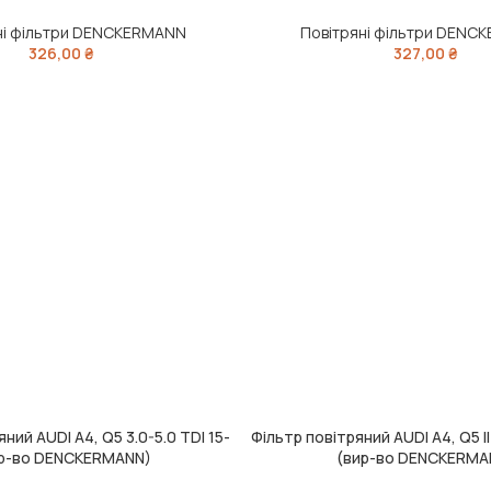
ні фільтри DENCKERMANN
Повітряні фільтри DENC
326,00
₴
327,00
₴
ний AUDI A4, Q5 3.0-5.0 TDI 15-
Фільтр повітряний AUDI A4, Q5 II 
ИК
ДОДАТИ В КОШИК
р-во DENCKERMANN)
(вир-во DENCKERMA