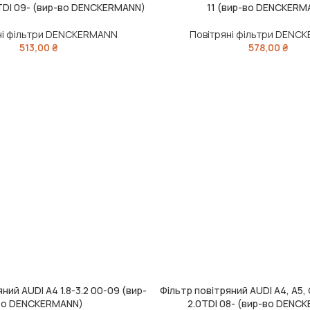
.6 TDI 09- (вир-во DENCKERMANN)
11 (вир-во DENCKERM
ні фільтри DENCKERMANN
Повітряні фільтри DENC
513,00
₴
578,00
₴
ний AUDI A4 1.8-3.2 00-09 (вир-
Фільтр повітряний AUDI A4, A5, Q
ИК
ДОДАТИ В КОШИК
во DENCKERMANN)
2.0TDI 08- (вир-во DENC