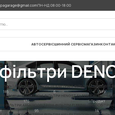
apagarage@gmail.com
ПН-НД 08:00-18:00
АВТОСЕРВІС
ШИННИЙ СЕРВІС
МАГАЗИН
КОНТА
і фільтри DE
NT
ПОВІТРЯНІ ФІЛЬТРИ BOSCH
ПОВІТРЯНІ ФІЛЬТРИ CNH
ПОВІТРЯ
185
6
399
ТРИ FINWHALE
ПОВІТРЯНІ ФІЛЬТРИ HENGST FILTER
ПОВІТРЯНІ ФІ
176
1 Продукт
НІ ФІЛЬТРИ ARMER
ПОВІТРЯНІ ФІЛЬТРИ FLEETGUARD
ПОВІТРЯНІ
т
95
14
SS JAKOPARTS
ПОВІТРЯНІ ФІЛЬТРИ HIFI-FILTER
ПОВІТРЯНІ ФІЛЬТ