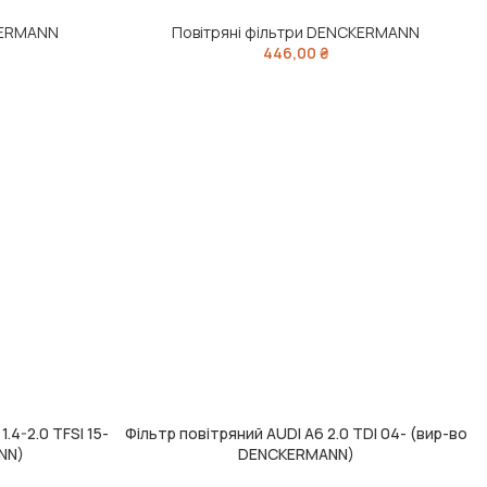
KERMANN
Повітряні фільтри DENCKERMANN
446,00
₴
1.4-2.0 TFSI 15-
Фільтр повітряний AUDI A6 2.0 TDI 04- (вир-во
ДОДАТИ В КОШИК
NN)
DENCKERMANN)