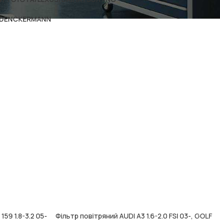
и DENCKERMANN
59 1.8-3.2 05-
Фільтр повітряний AUDI A3 1.6-2.0 FSI 03-, GOLF
ДОДАТИ В КОШИК