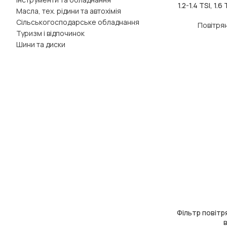
1.2-1.4 TSI, 1
Масла, тех. рідини та автохімія
Сільськогосподарське обладнання
Повітря
Туризм і відпочинок
Шини та диски
Фільтр повітря
ДОДАТИ В КОШ