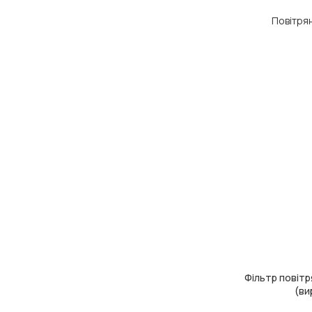
Повітря
Фільтр повітря
ДОДАТИ В КОШ
(ви