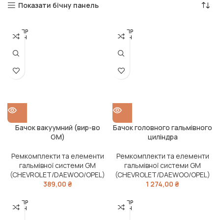
Показати бічну панель
РОЗПР
РОЗПР
ОДАН
ОДАН
О
О
Бачок вакуумний (вир-во
Бачок головного гальмівного
GM)
циліндра
Ремкомплекти та елементи
Ремкомплекти та елементи
гальмівної системи GM
гальмівної системи GM
(CHEVROLET/DAEWOO/OPEL)
(CHEVROLET/DAEWOO/OPEL)
389,00
₴
1 274,00
₴
РОЗПР
РОЗПР
ОДАН
ОДАН
О
О