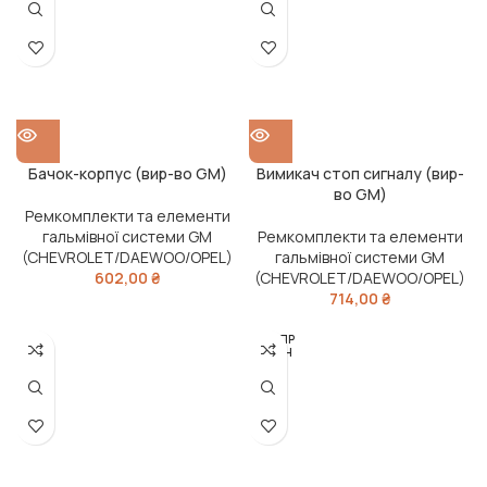
Бачок-корпус (вир-во GM)
Вимикач стоп сигналу (вир-
во GM)
Ремкомплекти та елементи
гальмівної системи GM
Ремкомплекти та елементи
(CHEVROLET/DAEWOO/OPEL)
гальмівної системи GM
602,00
₴
(CHEVROLET/DAEWOO/OPEL)
714,00
₴
РОЗПР
ОДАН
О