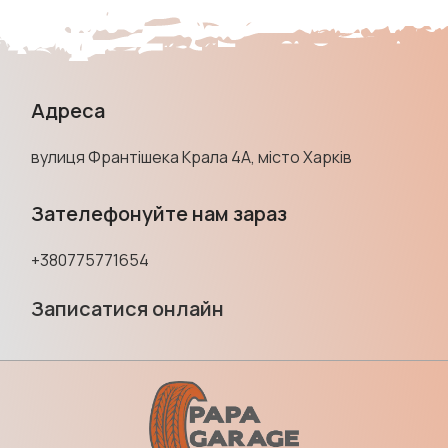
Адреса
вулиця Франтішека Крала 4А, місто Харків
Зателефонуйте нам зараз
+380775771654
Записатися онлайн