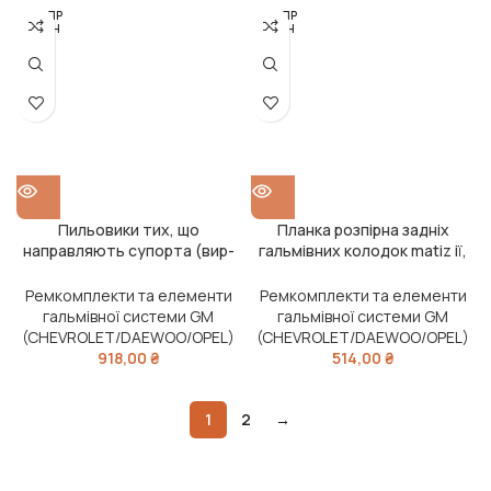
РОЗПР
РОЗПР
ОДАН
ОДАН
О
О
Пильовики тих, що
Планка розпірна задніх
направляють супорта (вир-
гальмівних колодок matiz ії,
во GM)
spark права в зборі 53701-
78b00-000 (вир-во GM)
Ремкомплекти та елементи
Ремкомплекти та елементи
гальмівної системи GM
гальмівної системи GM
(CHEVROLET/DAEWOO/OPEL)
(CHEVROLET/DAEWOO/OPEL)
918,00
₴
514,00
₴
1
2
→