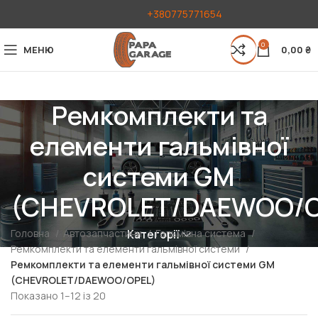
+380775771654
0
МЕНЮ
0,00
₴
Ремкомплекти та
елементи гальмівної
системи GM
(CHEVROLET/DAEWOO/O
Головна
Автозапчастини
Гальмівна система
Категорії
Ремкомплекти та елементи гальмівної системи
Ремкомплекти та елементи гальмівної системи GM
(CHEVROLET/DAEWOO/OPEL)
Показано 1–12 із 20