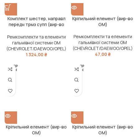
Комплект шестер, направл
Кріпильний елемент (вир-во
передн трмз супп (вир-во
GM)
GM)
Ремкомплекти та елементи
Ремкомплекти та елементи
гальмівної системи GM
гальмівної системи GM
(CHEVROLET/DAEWOO/OPEL)
(CHEVROLET/DAEWOO/OPEL)
47,00
₴
1 324,00
₴
РОЗПР
РОЗПР
ОДАН
ОДАН
О
О
Кріпильний елемент (вир-во
Кріпильний елемент (вир-во
GM)
GM)