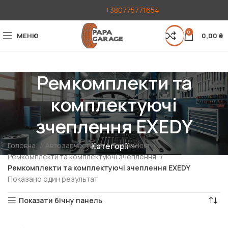
+380775771654
0
МЕНЮ
0,00
₴
Ремкомплекти та
комплектуючі
зчеплення EXEDY
Головна
Автозапчастини
Трансмісія
Категорії
Ремкомплекти та комплектуючі зчеплення
Ремкомплекти та комплектуючі зчеплення EXEDY
Показано один результат
Показати бічну панель