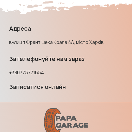
Адреса
вулиця Франтішека Крала 4А, місто Харків
Зателефонуйте нам зараз
+380775771654
Записатися онлайн