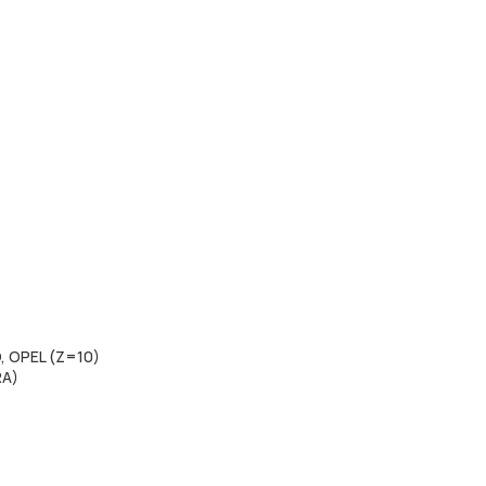
 OPEL (Z=10)
RA)