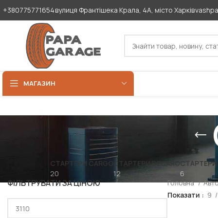
+380775771654
вулиця Франтішека Крала, 4А, місто Харків
vashp
МАГАЗИН
СТАРТЕРИ CARGO
СТАРТЕРИ DECARO
СТАРТЕРИ
20
12
6
ФІЛЬТРУВАТИ ЗА ЦІНОЮ
Головна
Авт
Показати
9