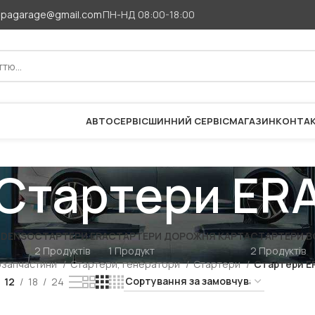
apagarage@gmail.com
ПН-НД 08:00-18:00
АВТОСЕРВІС
ШИННИЙ СЕРВІС
МАГАЗИН
КОНТА
Стартери ER
 DENSO
СТАРТЕРИ ERA
СТАРТЕРИ ДОРОЖНЯ КАРТА
СТАРТЕРИ B
2 Продуктів
1 Продукт
2 Продуктів
озапчастини
Стартери, генератори
Стартери
Стартери E
12
18
24