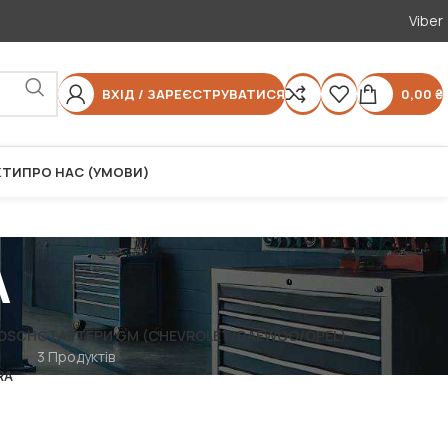
Viber
ВХІД / ЗАРЕЄСТРУВАТИСЯ
0,00
₴
КТИ
ПРО НАС (УМОВИ)
A
OSCH
СТАРТЕРИ GM (CHEVROLET/DAEWOO/OPEL)
3 Продуктів
RA