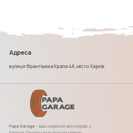
Адреса
вулиця Франтішека Крала 4А, місто Харків
Papa Garage
– ваш надійний автосервіс у
Харкові. Пропонуємо повний спектр