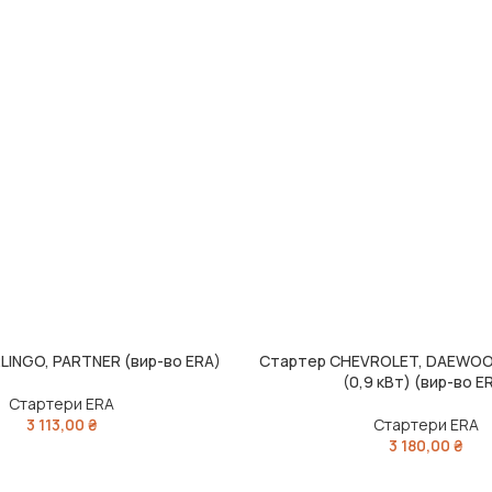
LINGO, PARTNER (вир-во ERA)
Стартер CHEVROLET, DAEWOO,
ИК
ДОДАТИ В КОШИК
(0,9 кВт) (вир-во E
Стартери ERA
3 113,00
₴
Стартери ERA
3 180,00
₴