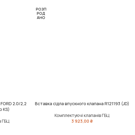
РОЗП
РОД
АНО
 FORD 2.0/2,2
Вставка сідла впускного клапана R121193 (JD)
ЧИТАТИ ДАЛІ
о KS)
Комплектуючі клапанів ГБЦ
в ГБЦ
3 923,00
₴