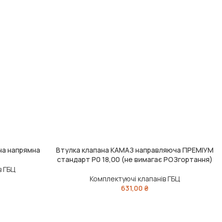
на напрямна
Втулка клапана КАМАЗ направляюча ПРЕМІУМ
ДОДАТИ В КОШИК
стандарт Р0 18,00 (не вимагає РОЗгортання)
в ГБЦ
Комплектуючі клапанів ГБЦ
631,00
₴