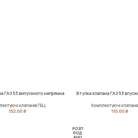
на ГАЗ 53 випускного напрямна
Втулка клапана ГАЗ 53 впуск
ДОДАТИ В КОШИК
лектуючі клапанів ГБЦ
Комплектуючі клапані
152,00
₴
110,00
₴
РОЗП
РОД
АНО