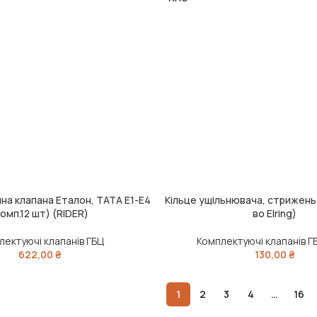
на клапана Еталон, ТАТА Е1-Е4
Кільце ущільнювача, стрижень 
ЧИТАТИ ДАЛІ
комп.12 шт) (RIDER)
во Elring)
лектуючі клапанів ГБЦ
Комплектуючі клапанів ГБ
622,00
₴
130,00
₴
1
2
3
4
…
16