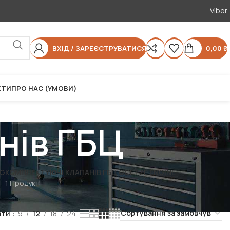
Viber
ВХІД / ЗАРЕЄСТРУВАТИСЯ
0,00
₴
КТИ
ПРО НАС (УМОВИ)
нів ГБЦ
NG
КОМПЛЕКТУЮЧІ КЛАПАНІВ ГБЦ GOETZE ENGINE
1 Продукт
)
ати
9
12
18
24