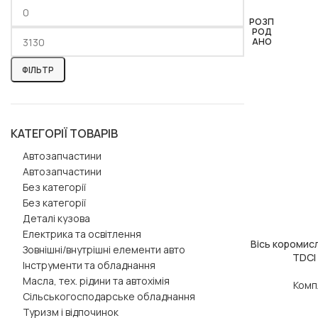
РОЗП
РОД
АНО
ФІЛЬТР
КАТЕГОРІЇ ТОВАРІВ
Автозапчастини
Автозапчастини
Без категорії
Без категорії
Деталі кузова
Електрика та освітлення
Вісь коромисл
ЧИТАТИ ДАЛІ
Зовнішні/внутрішні елементи авто
TDCI
Інструменти та обладнання
Масла, тех. рідини та автохімія
Комп
Сільськогосподарське обладнання
Туризм і відпочинок