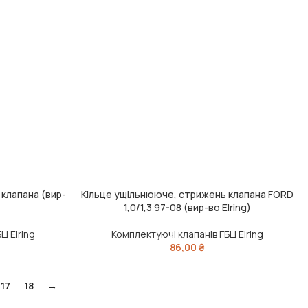
клапана (вир-
Кільце ущільнююче, стрижень клапана FORD
ДОДАТИ В КОШИК
1,0/1,3 97-08 (вир-во Elring)
Ц Elring
Комплектуючі клапанів ГБЦ Elring
86,00
₴
17
18
→