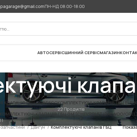
apagarage@gmail.com
ПН-НД 08:00-18:00
АВТОСЕРВІС
ШИННИЙ СЕРВІС
МАГАЗИН
КОНТА
ктуючі клапа
І КЛАПАНІВ ГБЦ CORTECO
КОМПЛЕКТУЮЧІ КЛАПАНІВ ГБЦ ELRI
22 Продуктів
КОМПЛЕКТУЮЧІ КЛАПАНІВ ГБЦ GM (CHEVROLET/DAEWOO/OPEL
11
озапчастини
Двигун
Комплектуючі клапанів ГБЦ
Показ