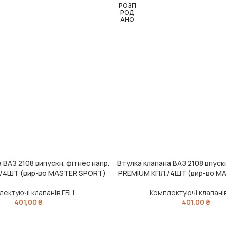
РОЗП
РОД
АНО
 ВАЗ 2108 випускн. фітнес напр.
Втулка клапана ВАЗ 2108 впускн
ЧИТАТИ ДАЛІ
/4ШТ (вир-во MASTER SPORT)
PREMIUM КПЛ./4ШТ (вир-во M
лектуючі клапанів ГБЦ
Комплектуючі клапані
401,00
₴
401,00
₴