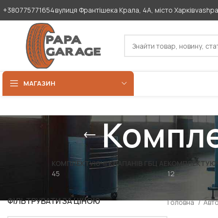
+380775771654
вулиця Франтішека Крала, 4А, місто Харків
vashp
МАГАЗИН
Компле
КОМПЛЕКТУЮЧІ КЛАПАНІВ ГБЦ AE
КОМПЛЕКТУЮЧ
45
12
ФІЛЬТРУВАТИ ЗА ЦІНОЮ
Головна
Авт