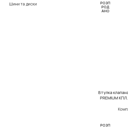
РОЗП
Шини та диски
РОД
АНО
Втулка клапана
ЧИТАТИ ДАЛІ
PREMIUM КПЛ.
Комп
РОЗП