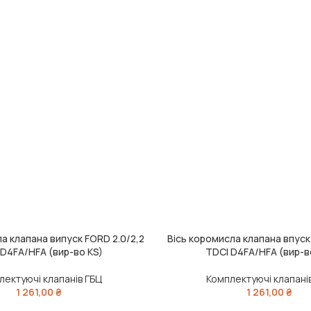
а клапана випуск FORD 2.0/2,2
Вісь коромисла клапана впуск
ДОДАТИ В КОШИК
 D4FA/HFA (вир-во KS)
TDCI D4FA/HFA (вир-в
лектуючі клапанів ГБЦ
Комплектуючі клапані
1 261,00
₴
1 261,00
₴