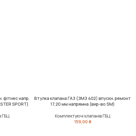
. фітнес напр.
Втулка клапана ГАЗ (ЗМЗ 402) впускн. ремонт
ДОДАТИ В КОШИК
ASTER SPORT)
17,20 мм напрямна (вир-во SM)
в ГБЦ
Комплектуючі клапанів ГБЦ
159,00
₴