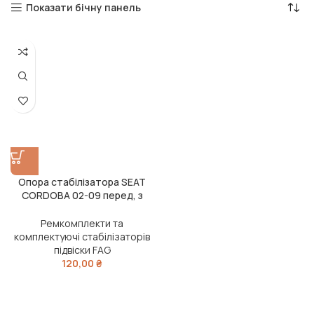
Показати бічну панель
Опора стабілізатора SEAT
CORDOBA 02-09 перед, з
двох сторін (старий номер
987806) (Вир-во FAG)
Ремкомплекти та
комплектуючі стабілізаторів
підвіски FAG
120,00
₴