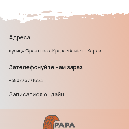
Адреса
вулиця Франтішека Крала 4А, місто Харків
Зателефонуйте нам зараз
+380775771654
Записатися онлайн