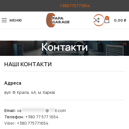
+380775771654
0
МЕНЮ
0,00
₴
Контакти
НАШІ КОНТАКТИ
Адреса
вул. Ф. Крала, 4А, м. Харків
Email:
va
************
@
***
il.com
Телефон:
+380 77 577 1654
Viber:
+380 775771654