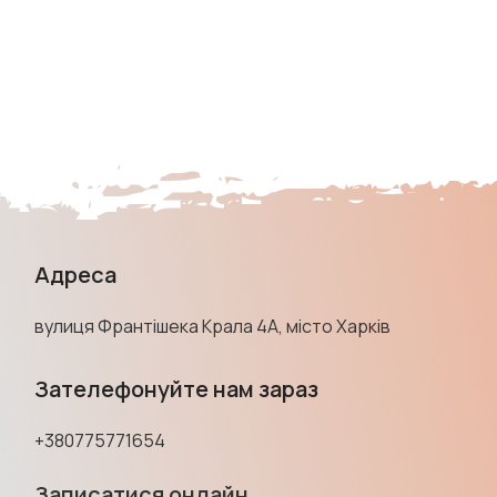
Адреса
вулиця Франтішека Крала 4А, місто Харків
Зателефонуйте нам зараз
+380775771654
Записатися онлайн