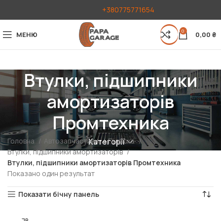
+380775771654
0
МЕНЮ
0,00
₴
Втулки, підшипники
амортизаторів
Промтехника
Головна
Автозапчастини
Підвіска
Категорії
Втулки, підшипники амортизаторів
Втулки, підшипники амортизаторів Промтехника
Показано один результат
Показати бічну панель
РОЗПР