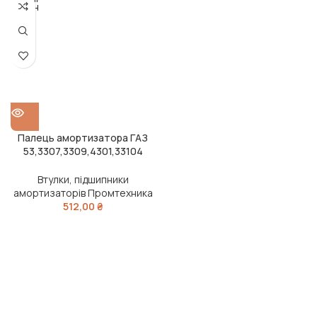
ОДАН
О
Палець амортизатора ГАЗ
53,3307,3309,4301,33104
нижній в зборі (DETALKA)
Втулки, підшипники
амортизаторів Промтехника
512,00
₴