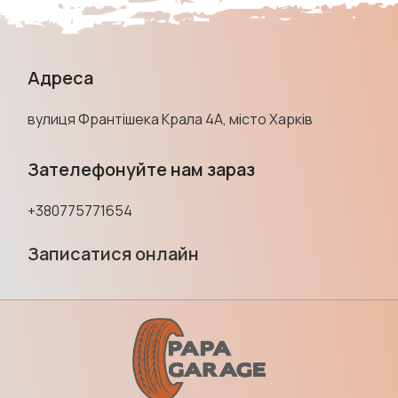
Адреса
вулиця Франтішека Крала 4А, місто Харків
Зателефонуйте нам зараз
+380775771654
Записатися онлайн