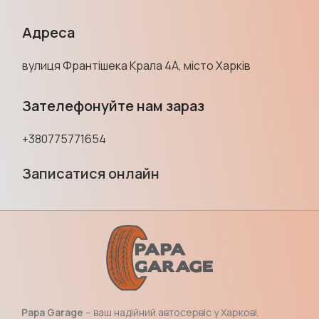
Адреса
вулиця Франтішека Крала 4А, місто Харків
Зателефонуйте нам зараз
+380775771654
Записатися онлайн
Papa Garage
– ваш надійний автосервіс у Харкові.