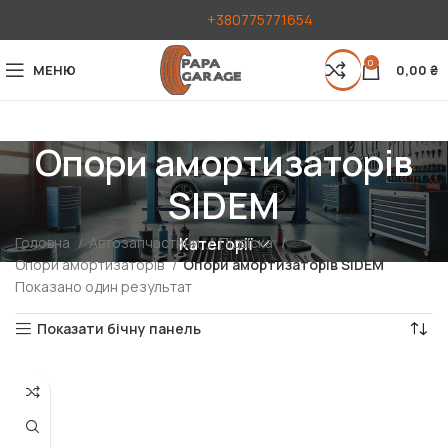
+380775771654
0
МЕНЮ
0,00
₴
Опори амортизаторів
SIDEM
Головна
Автозапчастини
Підвіска
Категорії
Опори амортизаторів
Опори амортизаторів SIDEM
Показано один результат
Показати бічну панель