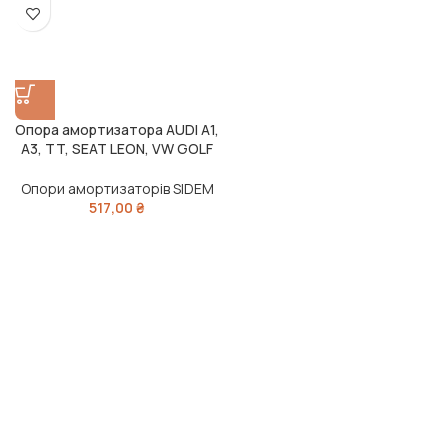
Опора амортизатора AUDI A1,
A3, TT, SEAT LEON, VW GOLF
IV 96 зад. міст (вир-во SIDEM)
Опори амортизаторів SIDEM
517,00
₴