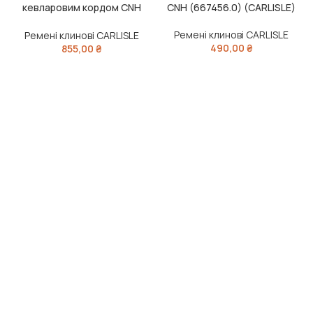
кевларовим кордом CNH
CNH (667456.0) (CARLISLE)
16F1956 (80387931;
84073457)(CARLISLE)
Ремені клинові CARLISLE
Ремені клинові CARLISLE
490,00
₴
855,00
₴