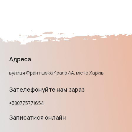
Адреса
вулиця Франтішека Крала 4А, місто Харків
Зателефонуйте нам зараз
+380775771654
Записатися онлайн