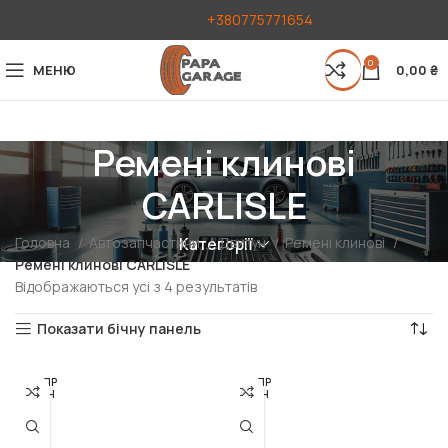
+380775771654
0
МЕНЮ
0,00
₴
Ремені клинові
CARLISLE
Головна
Автозапчастини
Двигун
Ремені клинові
Категорії
Ремені клинові CARLISLE
Відображаються усі з 4 результатів
Показати бічну панель
РОЗПР
РОЗПР
ОДАН
ОДАН
О
О