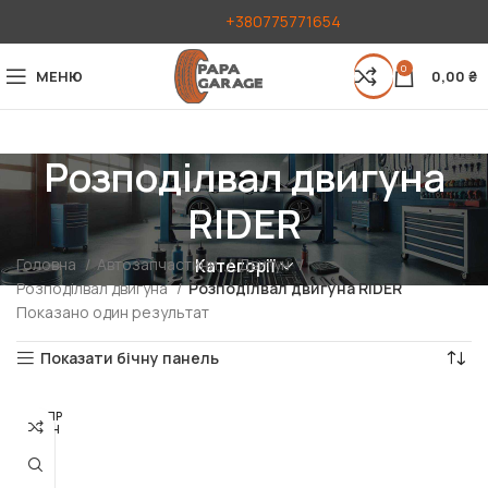
+380775771654
0
МЕНЮ
0,00
₴
Розподілвал двигуна
RIDER
Головна
Автозапчастини
Двигун
Категорії
Розподілвал двигуна
Розподілвал двигуна RIDER
Показано один результат
Показати бічну панель
РОЗПР
ОДАН
О