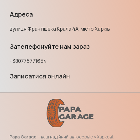
Адреса
вулиця Франтішека Крала 4А, місто Харків
Зателефонуйте нам зараз
+380775771654
Записатися онлайн
Papa Garage
– ваш надійний автосервіс у Харкові.