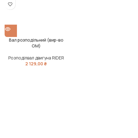
Вал розподільний (вир-во
GM)
Розподілвал двигуна RIDER
2 129,00
₴