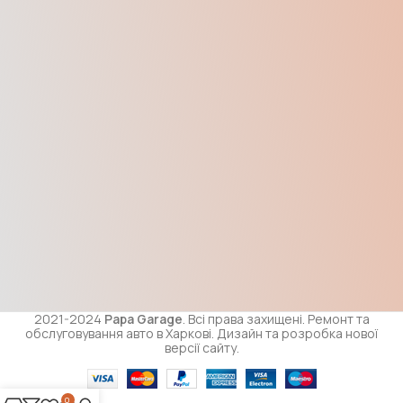
2021-2024
Papa Garage
. Всі права захищені. Ремонт та
обслуговування авто в Харкові. Дизайн та розробка нової
версії сайту.
0