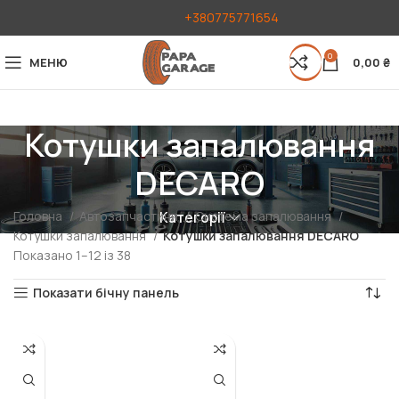
+380775771654
0
МЕНЮ
0,00
₴
Котушки запалювання
DECARO
Головна
Автозапчастини
Система запалювання
Категорії
Котушки запалювання
Котушки запалювання DECARO
Показано 1–12 із 38
Показати бічну панель