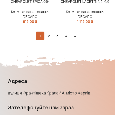
CHEVROLET EPICA 06-
CHEVROLET LACETTI 1,4 -1,6
(DECARO)
(DECARO)
Котушки запалювання
Котушки запалювання
DECARO
DECARO
815,00
₴
1 115,00
₴
1
2
3
4
→
Адреса
вулиця Франтішека Крала 4А, місто Харків
Зателефонуйте нам зараз