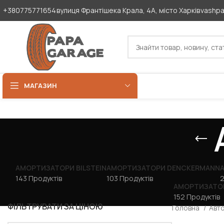
+380775771654
вулиця Франтішека Крала, 4А, місто Харків
vashp
МАГАЗИН
АМОРТИЗАТОРИ BILSTEIN
АМОРТИЗАТОРИ DENCKERMANN
143 Продуктів
103 Продуктів
2
АМОРТИЗАТОР
152 Продуктів
ФІЛЬТРУВАТИ ЗА ЦІНОЮ
Головна
Авт