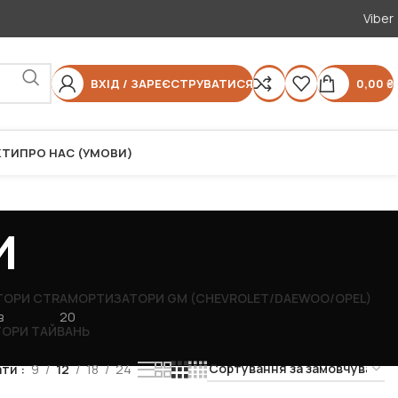
Viber
ВХІД / ЗАРЕЄСТРУВАТИСЯ
0,00
₴
КТИ
ПРО НАС (УМОВИ)
и
ТОРИ CTR
АМОРТИЗАТОРИ GM (CHEVROLET/DAEWOO/OPEL)
в
20
ОРИ ТАЙВАНЬ
ати
9
12
18
24