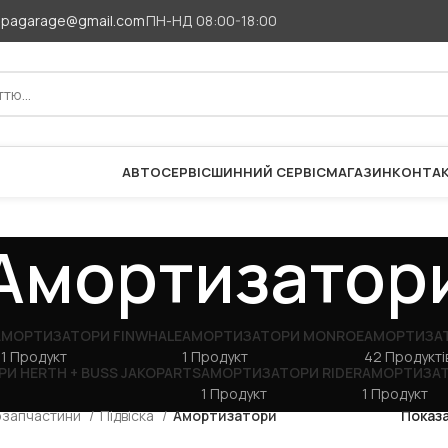
apagarage@gmail.com
ПН-НД 08:00-18:00
АВТОСЕРВІС
ШИННИЙ СЕРВІС
МАГАЗИН
КОНТА
Амортизатор
АМОРТИЗАТОРИ FINWHALE
АМОРТИЗАТОРИ MONROE
АМОРТИЗА
1 Продукт
1 Продукт
42 Продукті
И HERTH + BUSS JAKOPARTS
АМОРТИЗАТОРИ RIDER
АМОРТИЗАТ
1 Продукт
1 Продукт
озапчастини
Підвіска
Амортизатори
Показ