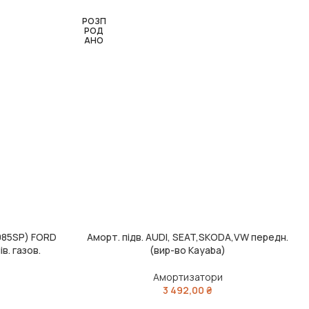
РОЗП
РОД
АНО
2085SP) FORD
Аморт. підв. AUDI, SEAT,SKODA,VW передн.
ЧИТАТИ ДАЛІ
в. газов.
(вир-во Kayaba)
onroe)
Амортизатори
3 492,00
₴