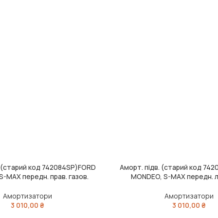
. (старий код 742084SP)FORD
Аморт. підв. (старий код 74
ИК
ДОДАТИ В КОШИК
-MAX передн. прав. газов.
MONDEO, S-MAX передн. лі
ctrum (вир-во Monroe)
OESpectrum (вир-во M
Амортизатори
Амортизатори
3 010,00
₴
3 010,00
₴