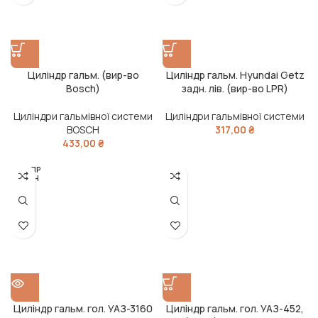
Циліндр гальм. (вир-во
Циліндр гальм. Hyundai Getz
Bosch)
задн. лів. (вир-во LPR)
Циліндри гальмівної системи
Циліндри гальмівної системи
BOSCH
317,00
₴
433,00
₴
РОЗПР
ОДАН
О
Циліндр гальм. гол. УАЗ-3160
Циліндр гальм. гол. УАЗ-452,