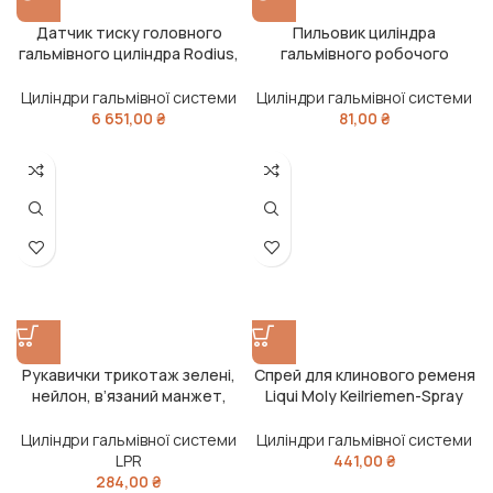
Датчик тиску головного
Пильовик циліндра
гальмівного циліндра Rodius,
гальмівного робочого
Actyon, Kyron, Rexton (вир-во
колісного УРАЛ
SsangYong)
Циліндри гальмівної системи
Циліндри гальмівної системи
6 651,00
₴
81,00
₴
Рукавички трикотаж зелені,
Спрей для клинового ременя
нейлон, в’язаний манжет,
Liqui Moly Keilriemen-Spray
ПВХ, розмір 9 (DOLONI)
0,4л
Циліндри гальмівної системи
Циліндри гальмівної системи
LPR
441,00
₴
284,00
₴