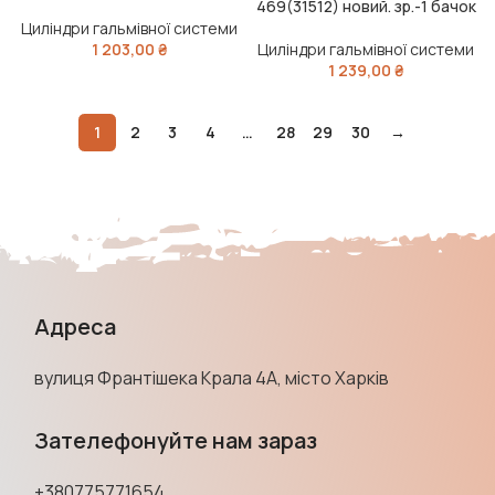
469(31512) новий. зр.-1 бачок
Циліндри гальмівної системи
1 203,00
₴
Циліндри гальмівної системи
1 239,00
₴
1
2
3
4
…
28
29
30
→
Адреса
вулиця Франтішека Крала 4А, місто Харків
Зателефонуйте нам зараз
+380775771654