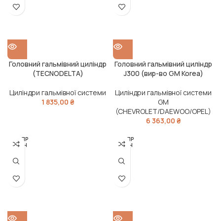
Головний гальмівний циліндр
Головний гальмівний циліндр
(TECNODELTA)
J300 (вир-во GM Korea)
Циліндри гальмівної системи
Циліндри гальмівної системи
1 835,00
₴
GM
(CHEVROLET/DAEWOO/OPEL)
6 363,00
₴
РОЗПР
РОЗПР
ОДАН
ОДАН
О
О