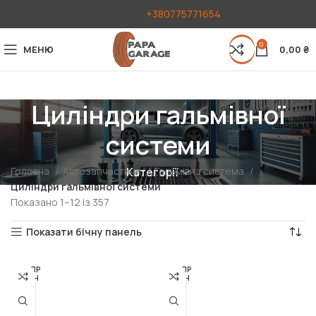
+380775771654
0
МЕНЮ
0,00
₴
Циліндри гальмівної
системи
Головна
Автозапчастини
Гальмівна система
Категорії
Циліндри гальмівної системи
Показано 1–12 із 357
Показати бічну панель
РОЗПР
РОЗПР
ОДАН
ОДАН
О
О