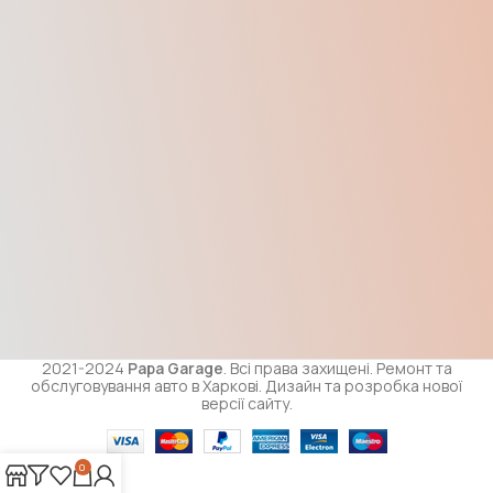
2021-2024
Papa Garage
. Всі права захищені. Ремонт та
обслуговування авто в Харкові. Дизайн та розробка нової
версії сайту.
0