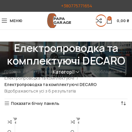
+380775771654
0
МЕНЮ
0,00
₴
Електропроводка та
комплектуючі DECARO
Головна
Електрика та освітлення
Електрообладнання
Категорії
Електропроводка та комплектуючі
Електропроводка та комплектуючі DECARO
Відображаються усі з 6 результатів
Показати бічну панель
РОЗПР
РОЗПР
ОДАН
ОДАН
О
О