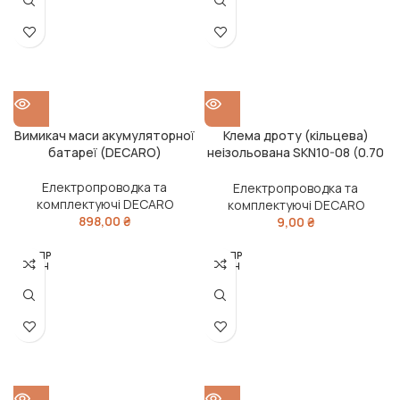
Вимикач маси акумуляторної
Клема дроту (кільцева)
батареї (DECARO)
неізольована SKN10-08 (0.70
mm)(DECARO)
Електропроводка та
Електропроводка та
комплектуючі DECARO
комплектуючі DECARO
898,00
₴
9,00
₴
РОЗПР
РОЗПР
ОДАН
ОДАН
О
О