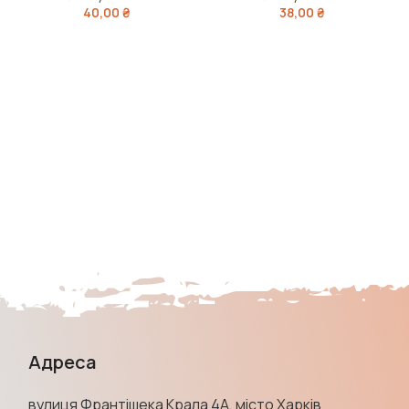
40,00
₴
38,00
₴
Адреса
вулиця Франтішека Крала 4А, місто Харків