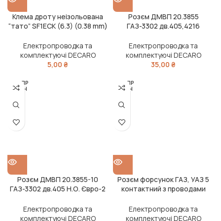
Клема дроту неізольована
Розєм ДМВП 20.3855
“тато” SF1ECK (6.3) (0.38 mm)
ГАЗ-3302 дв.405,4216
(DECARO)
(DECARO)
Електропроводка та
Електропроводка та
комплектуючі DECARO
комплектуючі DECARO
5,00
₴
35,00
₴
РОЗПР
РОЗПР
ОДАН
ОДАН
О
О
Розєм ДМВП 20.3855-10
Розєм форсунок ГАЗ, УАЗ 5
ГАЗ-3302 дв.405 Н.О. Євро-2
контактний з проводами
(DECARO)
гніздовий (DECARO)
Електропроводка та
Електропроводка та
комплектуючі DECARO
комплектуючі DECARO