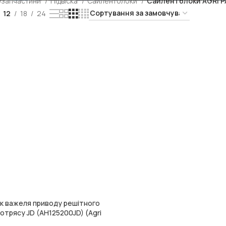
озапчастини
Підвіска
Сайлентблоки
Сайлентблоки AGRI 
12
18
24
к важеля приводу решітного
отрясу JD (AH125200JD) (Agri
Parts)