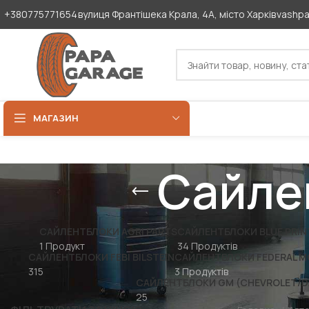
+380775771654
вулиця Франтішека Крала, 4А, місто Харків
vashp
МАГАЗИН
Сайле
САЙЛЕНТБЛОКИ AGRI PARTS
САЙЛЕНТБЛОКИ BLUE PRIN
1 Продукт
34 Продуктів
САЙЛЕНТБЛОКИ FEBI BILSTEIN
САЙЛЕНТБЛОКИ FEDERAL 
315
3 Продуктів
САЙЛЕНТБЛОКИ GM (CHEVROLET/D
25