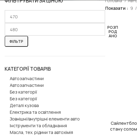
ФІЛЬТРУВАТИ ЗА ЦІНОЮ
Головна
Авт
Показати
9
РОЗП
РОД
АНО
ФІЛЬТР
КАТЕГОРІЇ ТОВАРІВ
Автозапчастини
Автозапчастини
Без категорії
Без категорії
Деталі кузова
Електрика та освітлення
Зовнішні/внутрішні елементи авто
Сайлентбло
ЧИТАТИ ДАЛІ
Інструменти та обладнання
стану солом
Масла, тех. рідини та автохімія