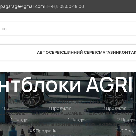
apagarage@gmail.com
ПН-НД 08:00-18:00
АВТОСЕРВІС
ШИННИЙ СЕРВІС
МАГАЗИН
КОНТА
нтблоки AGRI
T
САЙЛЕНТБЛОКИ CTR
САЙЛЕНТБЛОКИ DETALKA
САЙЛЕНТБЛОКИ
105
2 Продуктів
2 Продуктів
MOGUL
САЙЛЕНТБЛОКИ FINWHALE
САЙЛЕНТБЛОКИ SIDEM
САЙЛЕН
1 Продукт
1 Продукт
2 Продук
AEWOO/OPEL)
САЙЛЕНТБЛОКИ HERTH + BUSS JAKOPARTS
САЙЛЕ
43 Продуктів
2 Проду