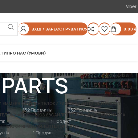
Viber
ВХІД / ЗАРЕЄСТРУВАТИСЯ
0,00
₴
КТИ
ПРО НАС (УМОВИ)
 PARTS
 EMMERRE
САЙЛЕНТБЛОКИ FAG
САЙЛЕНТБЛОКИ FEBEST
152 Продуктів
352 Продуктів
ТБЛОКИ АВТО-СОЮЗ 88
САЙЛЕНТБЛОКИ ДОРОЖНЯ КАРТА
тів
1 Продукт
НТБЛОКИ RI.MA
САЙЛЕНТБЛОКИ SKF
ктів
1 Продукт