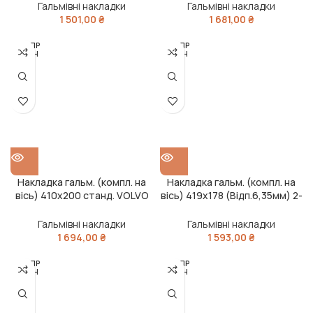
Гальмівні накладки
Гальмівні накладки
1 501,00
₴
1 681,00
₴
РОЗПР
РОЗПР
ОДАН
ОДАН
О
О
Накладка гальм. (компл. на
Накладка гальм. (компл. на
вісь) 410х200 станд. VOLVO
вісь) 419х178 (Відп.6,35мм) 2-
F12, FH12, FL7, FL10 (RIDER)
й рем. ROR TA, FRUEHAUF
(RIDER)
Гальмівні накладки
Гальмівні накладки
1 694,00
₴
1 593,00
₴
РОЗПР
РОЗПР
ОДАН
ОДАН
О
О