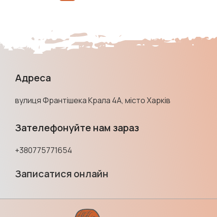
Адреса
вулиця Франтішека Крала 4А, місто Харків
Зателефонуйте нам зараз
+380775771654
Записатися онлайн