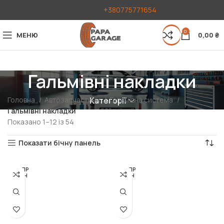
+380775771654
0
МЕНЮ
0,00
₴
Гальмівні накладки
Головна
Автозапчастини
Гальмівна система
Категорії
Гальмівні накладки
Показано 1–12 із 54
Показати бічну панель
РОЗПР
РОЗПР
ОДАН
ОДАН
О
О