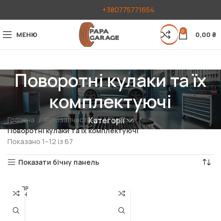
+380775771654
0
МЕНЮ
0,00
₴
Поворотні кулаки та їх
комплектуючі
Головна
Автозапчастини
Підвіска
Категорії
Поворотні кулаки та їх комплектуючі
Показано 1–12 із 67
Показати бічну панель
РОЗПР
ОДАН
О