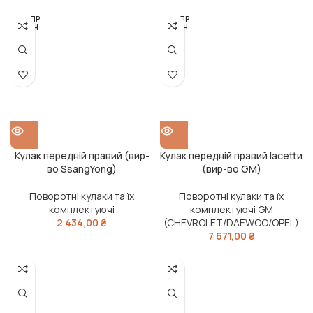
РОЗПР
РОЗПР
ОДАН
ОДАН
О
О
Кулак передній правий (вир-
Кулак передній правий lacettи
во SsangYong)
(вир-во GM)
Поворотні кулаки та їх
Поворотні кулаки та їх
комплектуючі
комплектуючі GM
2 434,00
₴
(CHEVROLET/DAEWOO/OPEL)
7 671,00
₴