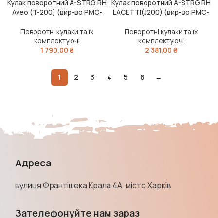
Кулак поворотний A-STRG RH
Кулак поворотний A-STRG RH
Aveo (T-200) (вир-во PMC-
LACETTI(J200) (вир-во PMC-
ESSENCE)
ESSENCE)
Поворотні кулаки та їх
Поворотні кулаки та їх
комплектуючі
комплектуючі
1 790,00
₴
2 381,00
₴
1
2
3
4
5
6
→
Адреса
вулиця Франтішека Крала 4А, місто Харків
Зателефонуйте нам зараз