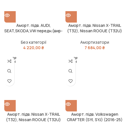
Аморт. підв. AUDI,
Аморт. підв. Nissan X-TRAIL
SEAT,SKODA,VW передн.(вир-
(T32), Nissan ROGUE (T32U)
во BILSTEIN)
передн. лів.(вир-во Bilstein)
Без категорії
Амортизатори
4 220,00
₴
7 684,00
₴
РОЗПР
РОЗПР
ОДАН
ОДАН
О
О
Аморт. підв. Nissan X-TRAIL
Аморт. підв. Volkswagen
(T32), Nissan ROGUE (T32U)
CRAFTER (SYI, SYJ) (2016-25)
передн. прав.(вир-во Bilstein)
перед. (вир-во BILSTEIN)