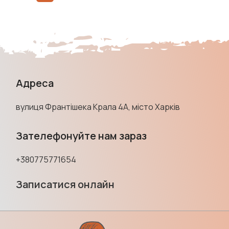
Адреса
вулиця Франтішека Крала 4А, місто Харків
Зателефонуйте нам зараз
+380775771654
Записатися онлайн