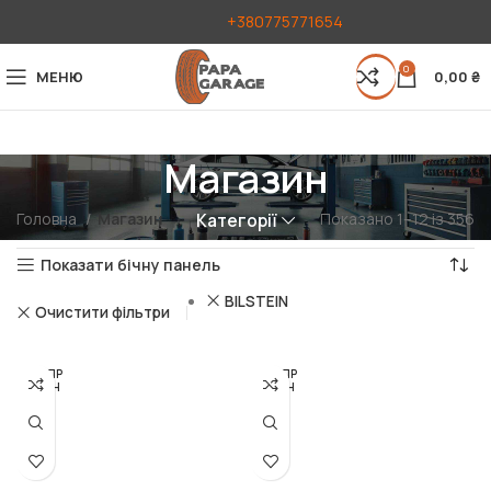
+380775771654
0
МЕНЮ
0,00
₴
Магазин
Головна
Магазин
Показано 1–12 із 356
Категорії
Показати бічну панель
BILSTEIN
Очистити фільтри
РОЗПР
РОЗПР
ОДАН
ОДАН
О
О