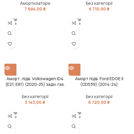
Амортизатори
Без категорії
7 684,00
₴
6 710,00
₴
РОЗПР
РОЗПР
ОДАН
ОДАН
О
О
Аморт. підв. Volkswagen ID4
Аморт.підв. Ford EDGE II
(E21, E81) (2020-25) задн. газ.
(CD539) (2014-24)
(вир-во BILSTEIN)
передн.лів.газ. B4(вир-во
BILSTEIN)
Без категорії
Без категорії
3 143,00
₴
6 720,00
₴
РОЗПР
РОЗПР
ОДАН
ОДАН
О
О