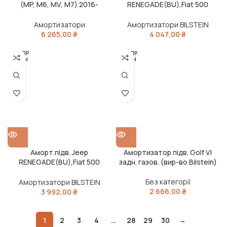
(MP, M6, MV, M7) 2016-
RENEGADE(BU),Fiat 500
передн.лів.газ.(вир-во
X(334)(2014-22) задн. лів.
BILSTEIN)
газ.B4 (вир-во Bilstein)
Амортизатори
Амортизатори BILSTEIN
6 265,00
₴
4 047,00
₴
РОЗПР
РОЗПР
ОДАН
ОДАН
О
О
Аморт.підв. Jeep
Амортизатор підв. Golf VI
RENEGADE(BU),Fiat 500
задн. газов. (вир-во Bilstein)
X(334)(2014-22) задн. прав.
газ.B4 (вир-во Bilstein)
Без категорії
Амортизатори BILSTEIN
2 666,00
₴
3 992,00
₴
1
2
3
4
…
28
29
30
→