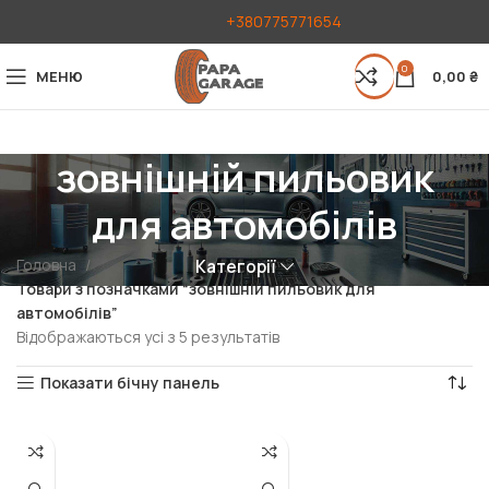
+380775771654
0
МЕНЮ
0,00
₴
зовнішній пильовик
для автомобілів
Головна
Категорії
Товари з позначками “зовнішній пильовик для
автомобілів”
Відображаються усі з 5 результатів
Показати бічну панель