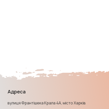
Адреса
вулиця Франтішека Крала 4А, місто Харків