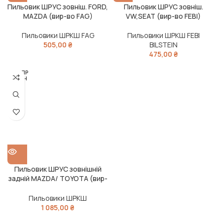
Пильовик ШРУС зовніш. FORD,
Пильовик ШРУС зовніш.
MAZDA (вир-во FAG)
VW,SEAT (вир-во FEBI)
Пильовики ШРКШ FAG
Пильовики ШРКШ FEBI
505,00
₴
BILSTEIN
475,00
₴
РОЗПР
ОДАН
О
Пильовик ШРУС зовнішній
задній MAZDA/ TOYOTA (вир-
во FEBEST)
Пильовики ШРКШ
1 085,00
₴