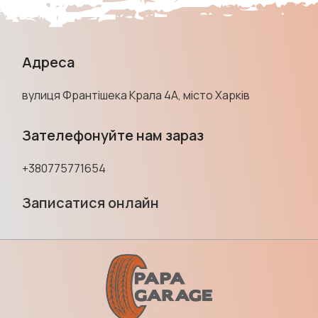
Адреса
вулиця Франтішека Крала 4А, місто Харків
Зателефонуйте нам зараз
+380775771654
Записатися онлайн