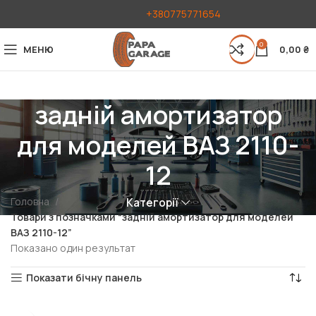
+380775771654
0
МЕНЮ
0,00
₴
задній амортизатор
для моделей ВАЗ 2110-
12
Головна
Категорії
Товари з позначками “задній амортизатор для моделей
ВАЗ 2110-12”
Показано один результат
Показати бічну панель