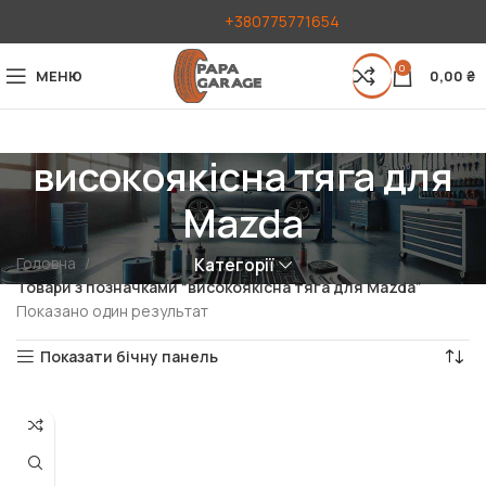
+380775771654
0
МЕНЮ
0,00
₴
високоякісна тяга для
Mazda
Головна
Категорії
Товари з позначками “високоякісна тяга для Mazda”
Показано один результат
Показати бічну панель