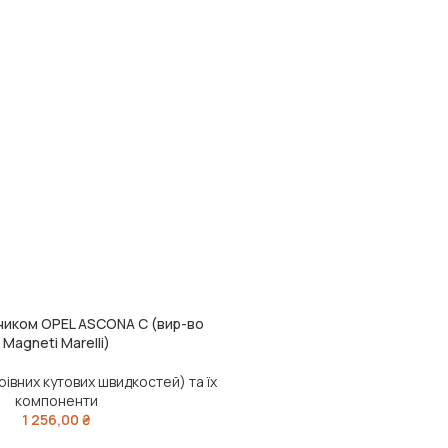
ником OPEL ASCONA C (вир-во
ИК
Magneti Marelli)
івних кутових швидкостей) та їх
компоненти
1 256,00
₴