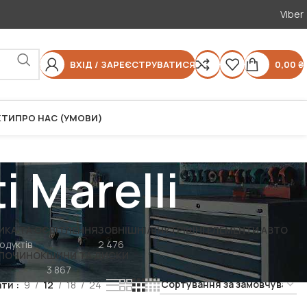
Viber
ВХІД / ЗАРЕЄСТРУВАТИСЯ
0,00
₴
КТИ
ПРО НАС (УМОВИ)
 Marelli
ИКА ТА ОСВІТЛЕННЯ
ЗОВНІШНІ/ВНУТРІШНІ ЕЛЕМЕНТИ АВТО
одуктів
2 476
ДПОЧИНОК
ШИНИ ТА ДИСКИ
3 867
ати
9
12
18
24