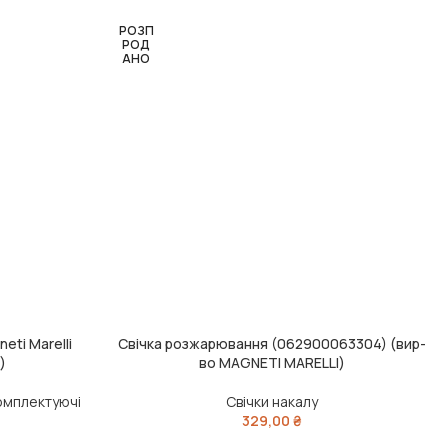
РОЗП
РОД
АНО
eti Marelli
Свічка розжарювання (062900063304) (вир-
ЧИТАТИ ДАЛІ
)
во MAGNETI MARELLI)
комплектуючі
Свічки накалу
329,00
₴