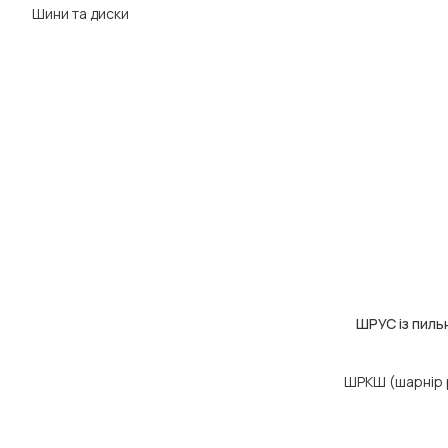
Шини та диски
ШРУС із пиль
ДОДАТИ В КОШ
ШРКШ (шарнір р