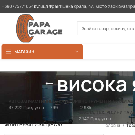
+380775771654
вулиця Франтішека Крала, 4А, місто Харків
vashp
МАГАЗИН
висока 
АВТОЗАПЧАСТИНИ
БЕЗ КАТЕГОРІЇ
ІНСТРУМЕНТИ ТА ОБЛАД
37 222 Продуктів
799
2 985
МАСЛА, ТЕХ. РІДИНИ ТА А
2 142 Продуктів
ФІЛЬТРУВАТИ ЗА ЦІНОЮ
Головна
Това