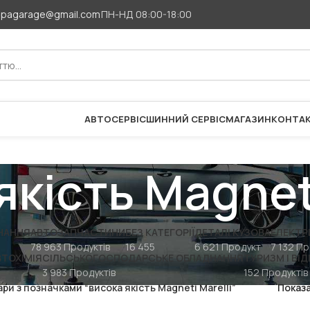
apagarage@gmail.com
ПН-НД 08:00-18:00
АВТОСЕРВІС
ШИННИЙ СЕРВІС
МАГАЗИН
КОНТА
якість Magneti
НАННЯ
АВТОЗАПЧАСТИНИ
БЕЗ КАТЕГОРІЇ
ДЕТАЛІ КУЗОВА
ЕЛЕКТР
78 963 Продуктів
16 455
6 621 Продукт
7 132 Пр
ВТОХІМІЯ
СІЛЬСЬКОГОСПОДАРСЬКЕ ОБЛАДНАННЯ
ТУРИЗМ І ВІ
3 983 Продуктів
152 Продуктів
ри з позначками “висока якість Magneti Marelli”
Показ