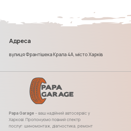
Адреса
вулиця Франтішека Крала 4А, місто Харків
Papa Garage
– ваш надійний автосервіс у
Харкові. Пропонуємо повний спектр
послуг: шиномонтаж, діагностика, ремонт