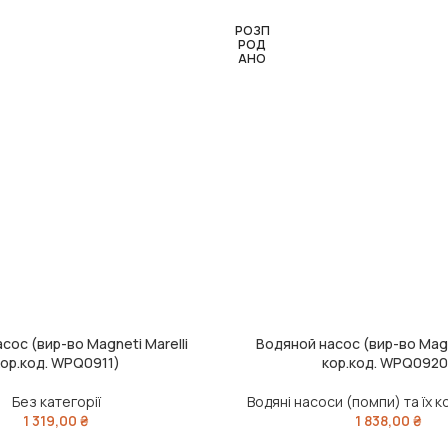
РОЗП
РОД
АНО
сос (вир-во Magneti Marelli
Водяной насос (вир-во Magn
ЧИТАТИ ДАЛІ
кор.код. WPQ0911)
кор.код. WPQ0920
Без категорії
Водяні насоси (помпи) та їх 
1 319,00
₴
1 838,00
₴