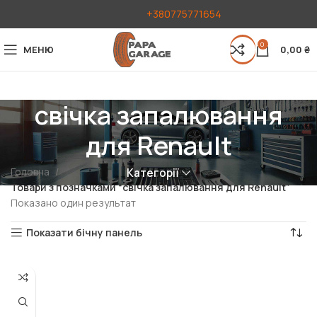
+380775771654
0
МЕНЮ
0,00
₴
свічка запалювання
для Renault
Головна
Категорії
Товари з позначками “свічка запалювання для Renault”
Показано один результат
Показати бічну панель