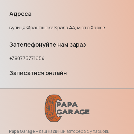
Адреса
вулиця Франтішека Крала 4А, місто Харків
Зателефонуйте нам зараз
+380775771654
Записатися онлайн
Papa Garage
– ваш надійний автосервіс у Харкові.