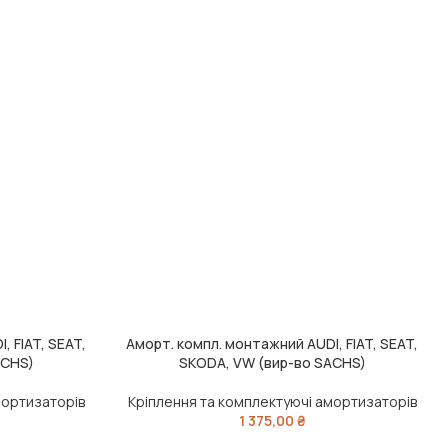
, FIAT, SEAT,
Аморт. компл. монтажний AUDI, FIAT, SEAT,
ДОДАТИ В КОШИК
ACHS)
SKODA, VW (вир-во SACHS)
мортизаторів
Кріплення та комплектуючі амортизаторів
1 375,00
₴