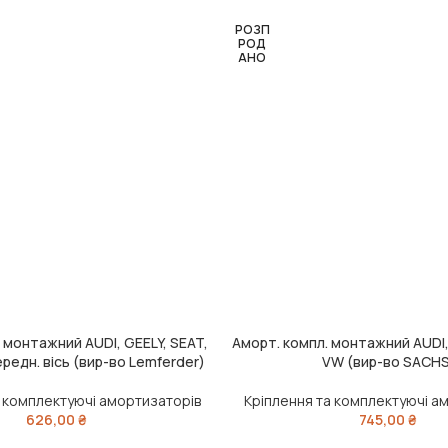
РОЗП
РОД
АНО
 монтажний AUDI, GEELY, SEAT,
Аморт. компл. монтажний AUDI,
ИК
ЧИТАТИ ДАЛІ
редн. вісь (вир-во Lemferder)
VW (вир-во SACHS
а комплектуючі амортизаторів
Кріплення та комплектуючі а
626,00
₴
745,00
₴