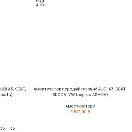
РОД
АНО
UDI A3, SEAT,
Амортизатор передній газовий AUDI A3, SEAT,
ЧИТАТИ ДАЛІ
parts)
SKODA, VW (вир-во ASHIKA)
Амортизатори
3 971,00
₴
35
36
→