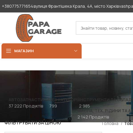
+380775771654
вулиця Франтішека Крала, 4А, місто Харків
vashp
МАГАЗИН
АВТОЗАПЧАСТИНИ
БЕЗ КАТЕГОРІЇ
ІНСТРУМЕНТИ ТА ОБЛАД
37 222 Продуктів
799
2 985
МАСЛА, ТЕХ. РІДИНИ ТА А
2 142 Продуктів
ФІЛЬТРУВАТИ ЗА ЦІНОЮ
Головна
Тов