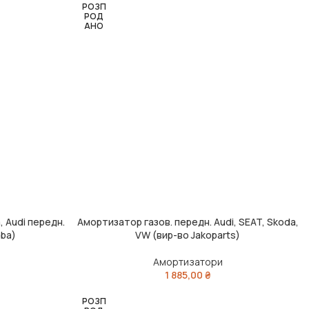
РОЗП
РОД
АНО
, Audi передн.
Амортизатор газов. передн. Audi, SEAT, Skoda,
ЧИТАТИ ДАЛІ
aba)
VW (вир-во Jakoparts)
Амортизатори
1 885,00
₴
РОЗП