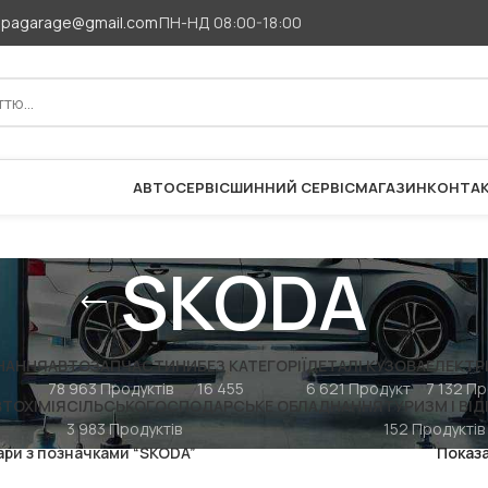
apagarage@gmail.com
ПН-НД 08:00-18:00
АВТОСЕРВІС
ШИННИЙ СЕРВІС
МАГАЗИН
КОНТА
SKODA
НАННЯ
АВТОЗАПЧАСТИНИ
БЕЗ КАТЕГОРІЇ
ДЕТАЛІ КУЗОВА
ЕЛЕКТР
78 963 Продуктів
16 455
6 621 Продукт
7 132 Пр
ВТОХІМІЯ
СІЛЬСЬКОГОСПОДАРСЬКЕ ОБЛАДНАННЯ
ТУРИЗМ І ВІ
3 983 Продуктів
152 Продуктів
ари з позначками “SKODA”
Показ