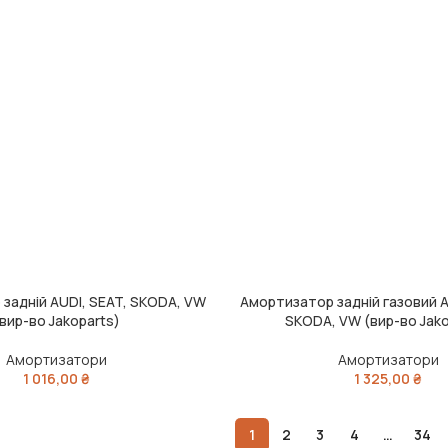
задній AUDI, SEAT, SKODA, VW
Амортизатор задній газовий A
ИК
ДОДАТИ В КОШИК
вир-во Jakoparts)
SKODA, VW (вир-во Jako
Амортизатори
Амортизатори
1 016,00
₴
1 325,00
₴
1
2
3
4
…
34