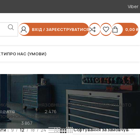
Viber
ВХІД / ЗАРЕЄСТРУВАТИСЯ
0,00
₴
КТИ
ПРО НАС (УМОВИ)
ИКА ТА ОСВІТЛЕННЯ
ЗОВНІШНІ/ВНУТРІШНІ ЕЛЕМЕНТИ АВТО
одуктів
2 476
ДПОЧИНОК
ШИНИ ТА ДИСКИ
3 867
ати
9
12
18
24