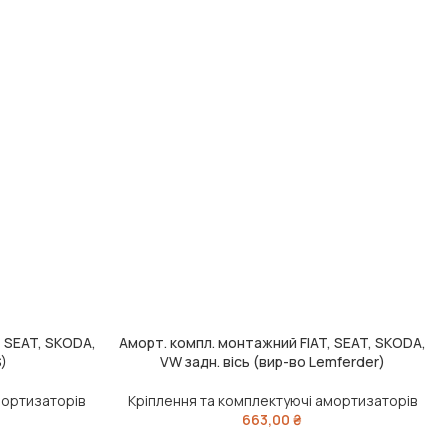
 SEAT, SKODA,
Аморт. компл. монтажний FIAT, SEAT, SKODA,
ДОДАТИ В КОШИК
)
VW задн. вісь (вир-во Lemferder)
мортизаторів
Кріплення та комплектуючі амортизаторів
663,00
₴