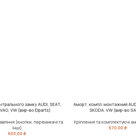
нтрального замку AUDI, SEAT,
Аморт. компл. монтажний AUDI
ИК
ДОДАТИ В КОШИК
VAG, VW (вир-во Elparts)
SKODA, VW (вир-во S
вління (кнопки, перемикачі та
Кріплення та комплектуючі а
інші)
670,00
₴
603,00
₴