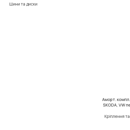
Шини та диски
Аморт. компл.
ДОДАТИ В КОШ
SKODA, VW пе
Кріплення т