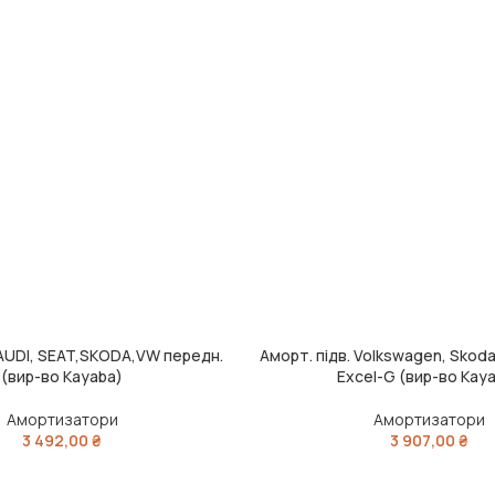
 AUDI, SEAT,SKODA,VW передн.
Аморт. підв. Volkswagen, Skoda
ДОДАТИ В КОШИК
(вир-во Kayaba)
Excel-G (вир-во Kay
Амортизатори
Амортизатори
3 492,00
₴
3 907,00
₴