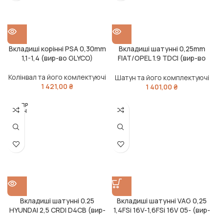
Вкладиші корінні PSA 0,30mm
Вкладиші шатунні 0,25mm
1,1-1,4 (вир-во GLYCO)
FIAT/OPEL 1.9 TDCI (вир-во
KS)
Колінвал та його комлектуючі
Шатун та його комплектуючі
1 421,00
₴
1 401,00
₴
РОЗПР
ОДАН
О
Вкладиші шатунні 0.25
Вкладиші шатунні VAG 0,25
HYUNDAI 2,5 CRDI D4CB (вир-
1,4FSi 16V-1,6FSi 16V 05- (вир-