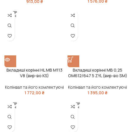
1 576,00
₴
913,00
₴
РОЗПР
ОДАН
О
Вкладиші корінні HL MB M113
Вкладиші корінні MB 0,25
V8 (вир-во KS)
OM612/647 5 ZYL (вир-во SM)
Колінвал та його комлектуючі
Колінвал та його комлектуючі
1 772,00
₴
1 395,00
₴
РОЗПР
РОЗПР
ОДАН
ОДАН
О
О