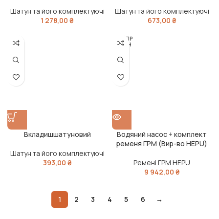
во SM)
во KS)
Шатун та його комплектуючі
Шатун та його комплектуючі
1 278,00
₴
673,00
₴
РОЗПР
ОДАН
О
Вкладишшатуновий
Водяний насос + комплект
ременя ГРМ (Вир-во HEPU)
Шатун та його комплектуючі
393,00
₴
Ремені ГРМ HEPU
9 942,00
₴
1
2
3
4
5
6
→