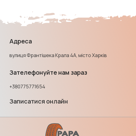
Адреса
вулиця Франтішека Крала 4А, місто Харків
Зателефонуйте нам зараз
+380775771654
Записатися онлайн