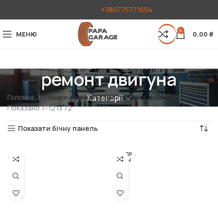
+380775771654
0
МЕНЮ
0,00
₴
ремонт двигуна
Головна
Товари з позначками “ремонт двигуна”
Категорії
Показано 1–12 із 72
Показати бічну панель
РОЗПР
ОДАН
О