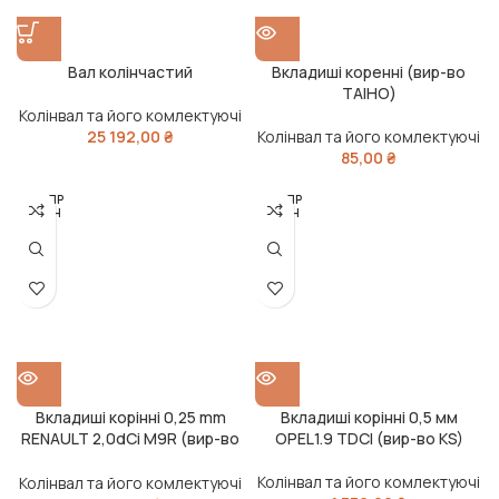
Вал колінчастий
Вкладиші коренні (вир-во
TAIHO)
Колінвал та його комлектуючі
25 192,00
₴
Колінвал та його комлектуючі
85,00
₴
РОЗПР
РОЗПР
ОДАН
ОДАН
О
О
Вкладиші корінні 0,25 mm
Вкладиші корінні 0,5 мм
RENAULT 2,0dCi M9R (вир-во
OPEL1.9 TDCI (вир-во KS)
SM)
Колінвал та його комлектуючі
Колінвал та його комлектуючі