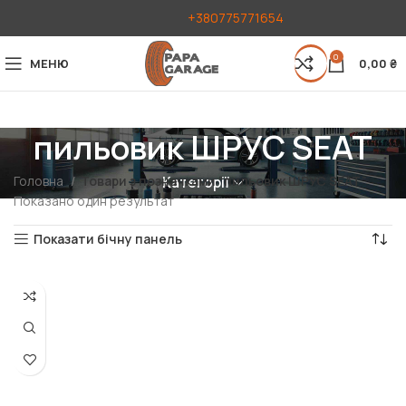
+380775771654
0
МЕНЮ
0,00
₴
пильовик ШРУС SEAT
Головна
Товари з позначками “пильовик ШРУС SEAT”
Категорії
Показано один результат
Показати бічну панель