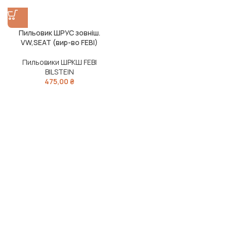
Пильовик ШРУС зовніш.
VW,SEAT (вир-во FEBI)
Пильовики ШРКШ FEBI
BILSTEIN
475,00
₴