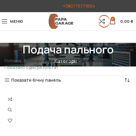
+380775771654
0
МЕНЮ
0,00
₴
Подача пального
Головна
Товари з позначками “Подача пального”
Категорії
Показано один результат
Показати бічну панель