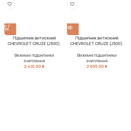
Підшипник витискний
Підшипник витискний
CHEVROLET CRUZE (J300),
CHEVROLET CRUZE (J300),
OPEL ASTRA J 15- (вир-во
OPEL ASTRA J, INSIGNIA (вир-
LPR)
во LPR)
Вижимні підшипники
Вижимні підшипники
зчеплення
зчеплення
2 410,00
₴
2 655,00
₴