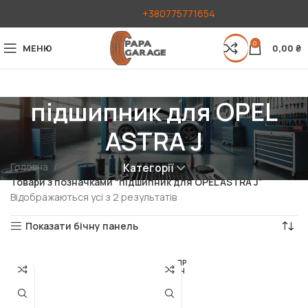
+380775771654
0
МЕНЮ
0,00
₴
підшипник для OPEL
ASTRA J
Головна
Категорії
Товари з позначками “підшипник для OPEL ASTRA J”
Відображаються усі з 2 результатів
Показати бічну панель
РОЗПР
ОДАН
О