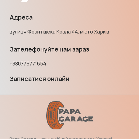
Адреса
вулиця Франтішека Крала 4А, місто Харків
Зателефонуйте нам зараз
+380775771654
Записатися онлайн
Papa Garage
– ваш надійний автосервіс у Харкові.