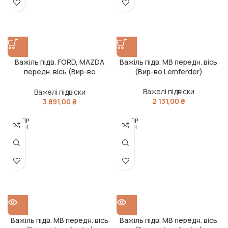
Важіль підв. FORD, MAZDA
Важіль підв. MB передн. вісь
передн. вісь (Вир-во
(Вир-во Lemferder)
Lemferder)
Важелі підвіски
Важелі підвіски
2 131,00
₴
3 891,00
₴
РОЗПР
РОЗПР
ОДАН
ОДАН
О
О
Важіль підв. MB передн. вісь
Важіль підв. MB передн. вісь