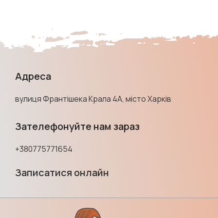
Адреса
вулиця Франтішека Крала 4А, місто Харків
Зателефонуйте нам зараз
+380775771654
Записатися онлайн