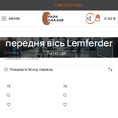
+380775771654
0
МЕНЮ
0,00
₴
передня вісь Lemferder
Головна
Товари з позначками “передня вісь Lemferder”
Категорії
Показано 1–12 із 60
Показати бічну панель