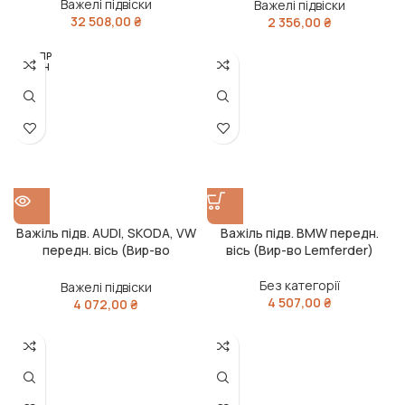
Важелі підвіски
Важелі підвіски
32 508,00
₴
2 356,00
₴
РОЗПР
ОДАН
О
Важіль підв. AUDI, SKODA, VW
Важіль підв. BMW передн.
передн. вісь (Вир-во
вісь (Вир-во Lemferder)
Lemferder)
Без категорії
Важелі підвіски
4 507,00
₴
4 072,00
₴