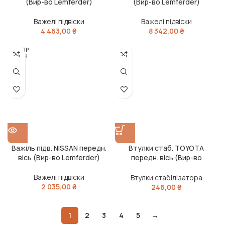
(Вир-во Lemferder)
(Вир-во Lemferder)
Важелі підвіски
Важелі підвіски
4 463,00
₴
8 342,00
₴
РОЗПР
ОДАН
О
Важіль підв. NISSAN передн.
Втулки стаб. TOYOTA
вісь (Вир-во Lemferder)
передн. вісь (Вир-во
Lemferder)
Важелі підвіски
Втулки стабілізатора
2 035,00
₴
246,00
₴
1
2
3
4
5
→