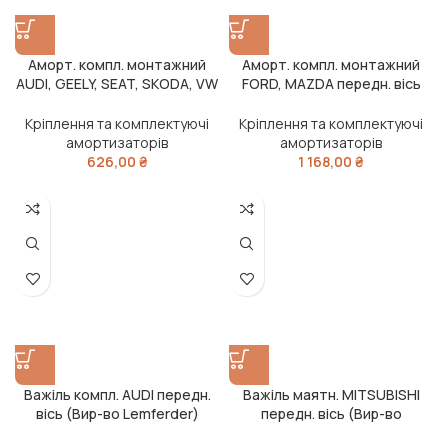
Аморт. компл. монтажний
Аморт. компл. монтажний
AUDI, GEELY, SEAT, SKODA, VW
FORD, MAZDA передн. вісь
передн. вісь (вир-во
(вир-во Lemferder)
Lemferder)
Кріплення та комплектуючі
Кріплення та комплектуючі
амортизаторів
амортизаторів
626,00
₴
1 168,00
₴
Важіль компл. AUDI передн.
Важіль маятн. MITSUBISHI
вісь (Вир-во Lemferder)
передн. вісь (Вир-во
Lemferder)