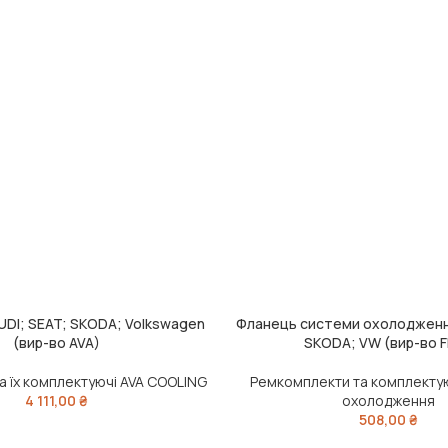
UDI; SEAT; SKODA; Volkswagen
Фланець системи охолодження
ДОДАТИ В КОШИК
(вир-во AVA)
SKODA; VW (вир-во F
а їх комплектуючі AVA COOLING
Ремкомплекти та комплекту
4 111,00
₴
охолодження
508,00
₴