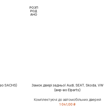
РОЗП
РОД
АНО
-во SACHS)
Замок двері задньої Audi, SEAT, Skoda, VW
ЧИТАТИ ДАЛІ
(вир-во Elparts)
Комплектуючі до автомобільних дверей
1 041,00
₴