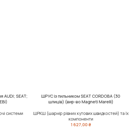
 AUDI; SEAT;
ШРУС із пильником SEAT CORDOBA (30
ДОДАТИ В КОШИК
EBI)
шлиців) (вир-во Magneti Marelli)
ючі системи
ШРКШ (шарнір рівних кутових швидкостей) та їх
компоненти
1 627,00
₴