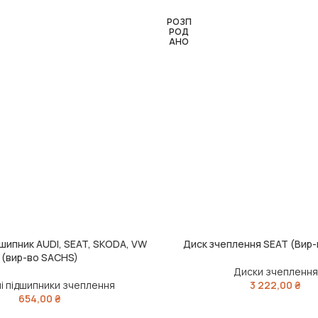
РОЗП
РОД
АНО
шипник AUDI, SEAT, SKODA, VW
Диск зчеплення SEAT (Вир
ИК
ЧИТАТИ ДАЛІ
(вир-во SACHS)
Диски зчеплення
і підшипники зчеплення
3 222,00
₴
654,00
₴