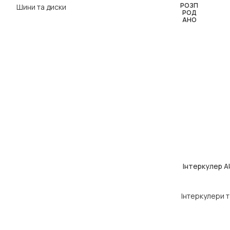
РОЗП
Шини та диски
РОД
АНО
Інтеркулер A
ЧИТАТИ ДАЛІ
Інтеркулери т