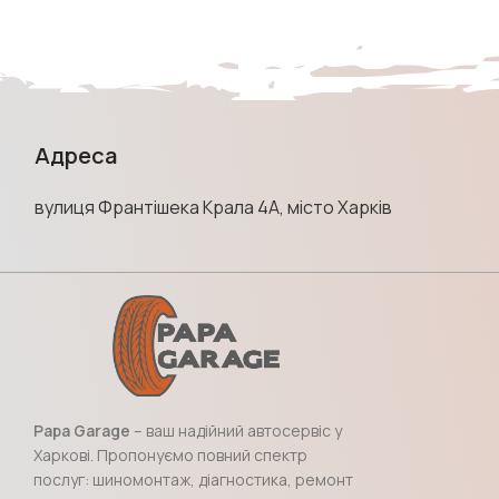
Адреса
вулиця Франтішека Крала 4А, місто Харків
Papa Garage
– ваш надійний автосервіс у
Харкові. Пропонуємо повний спектр
послуг: шиномонтаж, діагностика, ремонт