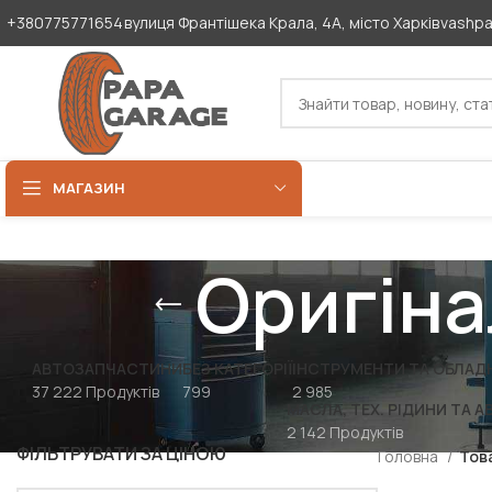
+380775771654
вулиця Франтішека Крала, 4А, місто Харків
vashp
МАГАЗИН
Оригіна
АВТОЗАПЧАСТИНИ
БЕЗ КАТЕГОРІЇ
ІНСТРУМЕНТИ ТА ОБЛАД
37 222 Продуктів
799
2 985
МАСЛА, ТЕХ. РІДИНИ ТА А
2 142 Продуктів
ФІЛЬТРУВАТИ ЗА ЦІНОЮ
Головна
Тов