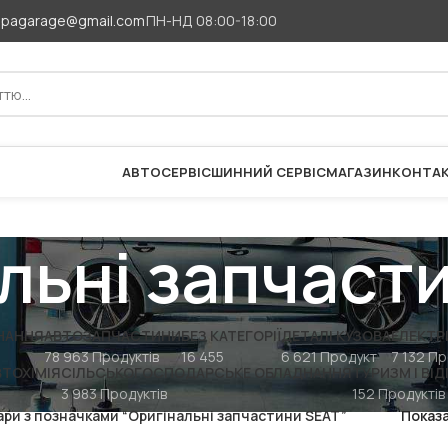
apagarage@gmail.com
ПН-НД 08:00-18:00
АВТОСЕРВІС
ШИННИЙ СЕРВІС
МАГАЗИН
КОНТА
льні запчаст
НАННЯ
АВТОЗАПЧАСТИНИ
БЕЗ КАТЕГОРІЇ
ДЕТАЛІ КУЗОВА
ЕЛЕКТР
78 963 Продуктів
16 455
6 621 Продукт
7 132 Пр
ВТОХІМІЯ
СІЛЬСЬКОГОСПОДАРСЬКЕ ОБЛАДНАННЯ
ТУРИЗМ І ВІ
3 983 Продуктів
152 Продуктів
ари з позначками “Оригінальні запчастини SEAT”
Показ