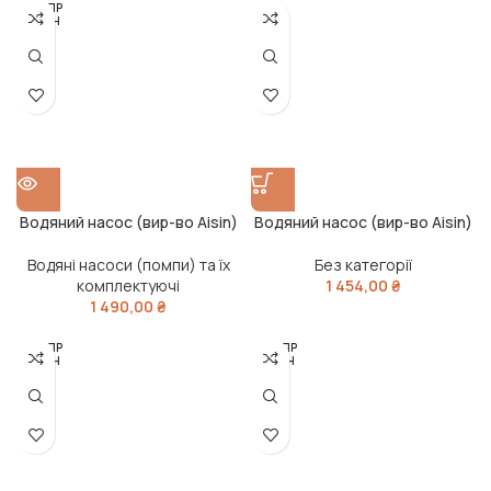
РОЗПР
ОДАН
О
Водяний насос (вир-во Aisin)
Водяний насос (вир-во Aisin)
Водяні насоси (помпи) та їх
Без категорії
комплектуючі
1 454,00
₴
1 490,00
₴
РОЗПР
РОЗПР
ОДАН
ОДАН
О
О