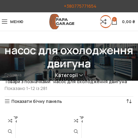
+380775771654
0
МЕНЮ
0,00
₴
насос для охолодження
двигуна
Головна
Категорії
Товари з позначками “насос для охолодження двигуна”
Показано 1–12 із 281
Показати бічну панель
РОЗПР
РОЗПР
ОДАН
ОДАН
О
О