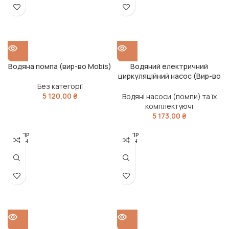
Водяна помпа (вир-во Mobis)
Водяний електричний
циркуляційний насос (Вир-во
PIERBURG)
Без категорії
5 120,00
₴
Водяні насоси (помпи) та їх
комплектуючі
5 173,00
₴
РОЗПР
РОЗПР
ОДАН
ОДАН
О
О