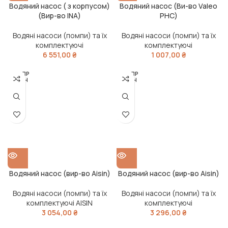
Водяний насос ( з корпусом)
Водяний насос (Ви-во Valeo
(Вир-во INA)
PHC)
Водяні насоси (помпи) та їх
Водяні насоси (помпи) та їх
комплектуючі
комплектуючі
6 551,00
₴
1 007,00
₴
РОЗПР
РОЗПР
ОДАН
ОДАН
О
О
Водяний насос (вир-во Aisin)
Водяний насос (вир-во Aisin)
Водяні насоси (помпи) та їх
Водяні насоси (помпи) та їх
комплектуючі AISIN
комплектуючі
3 054,00
₴
3 296,00
₴