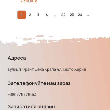
2 310,00
₴
1
2
3
4
…
22
23
24
→
Адреса
вулиця Франтішека Крала 4А, місто Харків
Зателефонуйте нам зараз
+380775771654
Записатися онлайн