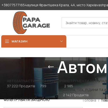
+380775771654
вулиця Франтішека Крала, 4А, місто Харків
vashp
МАГАЗИН
Автом
АВТОЗАПЧАСТИНИ
БЕЗ КАТЕГОРІЇ
ІНСТРУМЕНТИ ТА ОБЛАД
37 222 Продуктів
799
2 985
МАСЛА, ТЕХ. РІДИНИ ТА А
2 142 Продуктів
ФІЛЬТРУВАТИ ЗА ЦІНОЮ
Головна
Тов