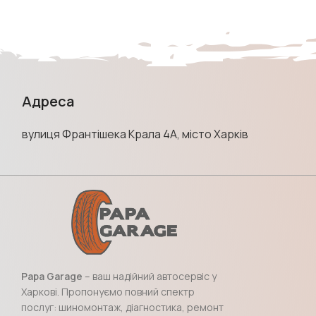
Адреса
вулиця Франтішека Крала 4А, місто Харків
Papa Garage
– ваш надійний автосервіс у
Харкові. Пропонуємо повний спектр
послуг: шиномонтаж, діагностика, ремонт