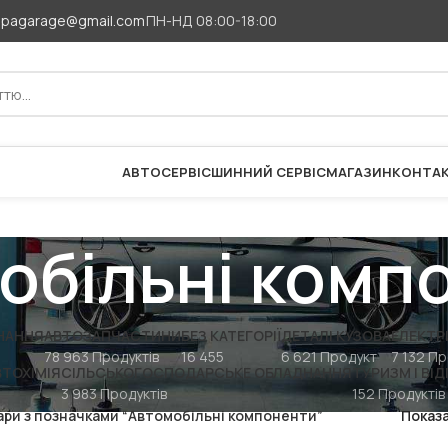
apagarage@gmail.com
ПН-НД 08:00-18:00
АВТОСЕРВІС
ШИННИЙ СЕРВІС
МАГАЗИН
КОНТА
обільні комп
НАННЯ
АВТОЗАПЧАСТИНИ
БЕЗ КАТЕГОРІЇ
ДЕТАЛІ КУЗОВА
ЕЛЕКТР
78 963 Продуктів
16 455
6 621 Продукт
7 132 Пр
ВТОХІМІЯ
СІЛЬСЬКОГОСПОДАРСЬКЕ ОБЛАДНАННЯ
ТУРИЗМ І ВІ
3 983 Продуктів
152 Продуктів
ари з позначками “Автомобільні компоненти”
Показ