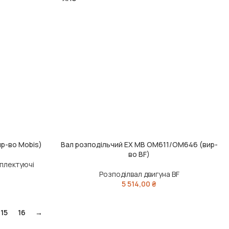
ир-во Mobis)
Вал розподільчий EX MB OM611/OM646 (вир-
ЧИТАТИ ДАЛІ
во BF)
мплектуючі
Розподілвал двигуна BF
5 514,00
₴
15
16
→