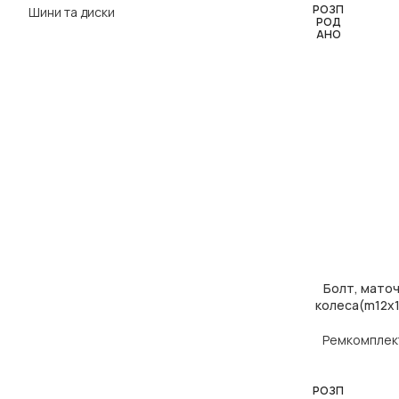
РОЗП
Шини та диски
РОД
АНО
Болт, маточ
ЧИТАТИ ДАЛІ
колеса(m12x1
Ремкомплект
РОЗП