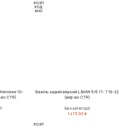
РОЗП
РОД
АНО
Cherokee 10-
Важіль задній верхній L BMW 5/6 17- 7 16-22
ЧИТАТИ ДАЛІ
-во CTR)
(вир-во CTR)
R
Без категорії
1 473,00
₴
РОЗП