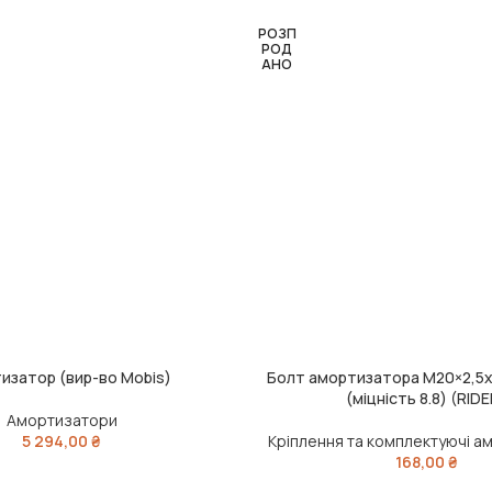
РОЗП
РОД
АНО
изатор (вир-во Mobis)
Болт амортизатора М20×2,5х
ЧИТАТИ ДАЛІ
(міцність 8.8) (RIDE
Амортизатори
5 294,00
₴
Кріплення та комплектуючі а
168,00
₴