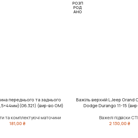
РОЗП
РОД
АНО
ина переднього та заднього
Важіль верхній L Jeep Grand 
ЧИТАТИ ДАЛІ
,5×44мм)(06.321) (вир-во GM)
Dodge Durango 11-15 (вир
и та комплектуючі маточини
Важелі підвіски CT
181,00
₴
2 130,00
₴