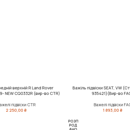
едній верхній R Land Rover
Важіль підвіски SEAT, VW (С
ДОДАТИ В КОШИК
 09- NEW CQ0332R (вир-во CTR)
935421)(Вир-во FA
ажелі підвіски CTR
Важелі підвіски FA
2 250,00
₴
1 893,00
₴
РОЗП
РОД
АНО