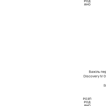
РОД
АНО
Важіль пер
ЧИТАТИ ДАЛІ
Discovery IV
В
РОЗП
РОД
АНО