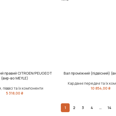
ний правий CITROEN/PEUGEOT
Вал проміжний (підвісний) (в
ЧИТАТИ ДАЛІ
(вир-во MEYLE)
Карданні передачі та їх ко
 піввісі та їх компоненти
10 854,00
₴
5 318,00
₴
1
2
3
4
…
14