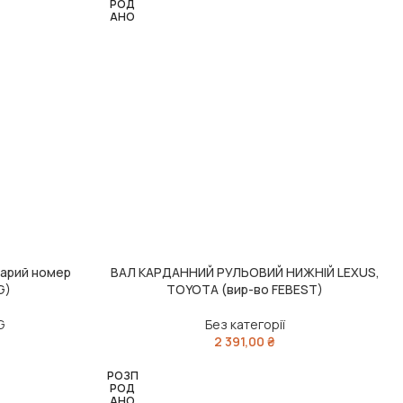
РОД
АНО
тарий номер
ВАЛ КАРДАННИЙ РУЛЬОВИЙ НИЖНІЙ LEXUS,
ЧИТАТИ ДАЛІ
G)
TOYOTA (вир-во FEBEST)
G
Без категорії
2 391,00
₴
РОЗП
РОД
АНО