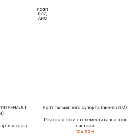
РОЗП
РОД
АНО
110 RENAULT
Болт гальмівного супорта (вир-во GM)
ЧИТАТИ ДАЛІ
R)
Ремкомплекти та елементи гальмівної
мортизаторів
системи
104,00
₴