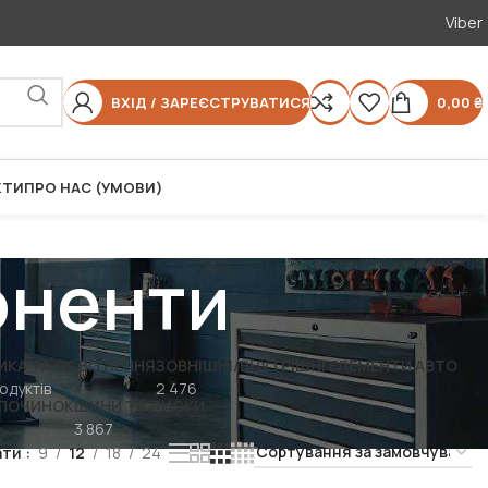
Viber
ВХІД / ЗАРЕЄСТРУВАТИСЯ
0,00
₴
КТИ
ПРО НАС (УМОВИ)
оненти
ИКА ТА ОСВІТЛЕННЯ
ЗОВНІШНІ/ВНУТРІШНІ ЕЛЕМЕНТИ АВТО
одуктів
2 476
ДПОЧИНОК
ШИНИ ТА ДИСКИ
3 867
ати
9
12
18
24