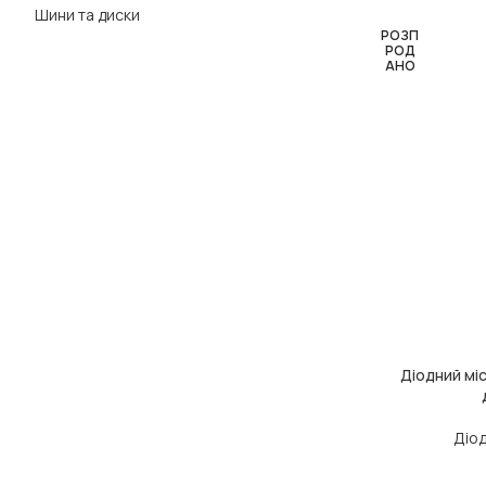
Шини та диски
РОЗП
РОД
АНО
Діодний міс
ЧИТАТИ ДАЛІ
Діо