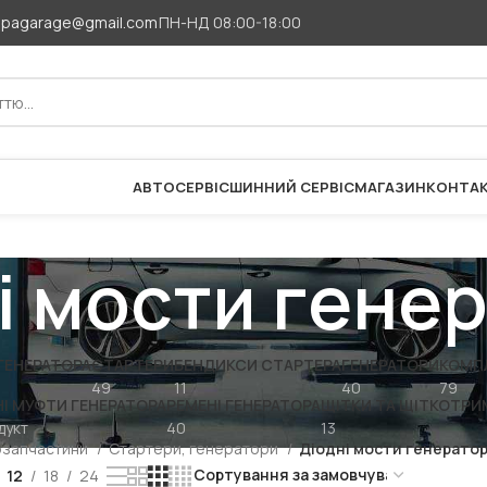
apagarage@gmail.com
ПН-НД 08:00-18:00
АВТОСЕРВІС
ШИННИЙ СЕРВІС
МАГАЗИН
КОНТА
і мости гене
ГЕНЕРАТОРА
СТАРТЕРИ
БЕНДИКСИ СТАРТЕРА
ГЕНЕРАТОРИ
КОМП
49
11
40
79
НІ МУФТИ ГЕНЕРАТОРА
РЕМЕНІ ГЕНЕРАТОРА
ЩІТКИ ТА ЩІТКОТРИ
дукт
40
13
озапчастини
Стартери, генератори
Діодні мости генерато
12
18
24