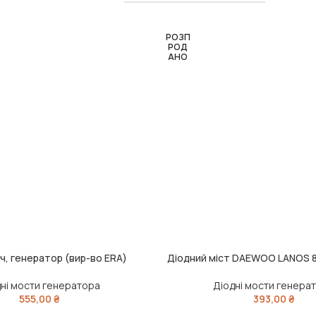
РОЗП
РОД
АНО
ч, генератор (вир-во ERA)
Діодний міст DAEWOO LANOS 
ЧИТАТИ ДАЛІ
дні мости генератора
Діодні мости генера
555,00
₴
393,00
₴