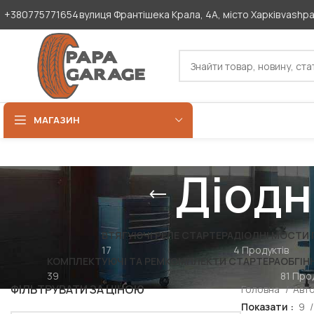
+380775771654
вулиця Франтішека Крала, 4А, місто Харків
vashp
МАГАЗИН
Діодн
ВТЯГУЮЧІ РЕЛЕ СТАРТЕРА
ДІОДНІ МОСТИ 
17
4 Продуктів
КОМПЛЕКТУЮЧІ ТА РЕМКОМПЛЕКТИ СТАРТЕРА
ОБГІН
39
81 Про
ФІЛЬТРУВАТИ ЗА ЦІНОЮ
Головна
Авт
Показати
9