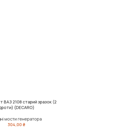
т ВАЗ 2108 старий зразок (2
дроти) (DECARO)
дні мости генератора
304,00
₴