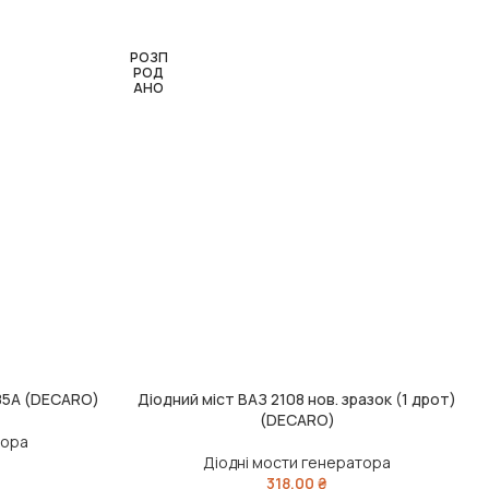
РОЗП
РОД
АНО
85А (DECARO)
Діодний міст ВАЗ 2108 нов. зразок (1 дрот)
ЧИТАТИ ДАЛІ
(DECARO)
тора
Діодні мости генератора
318,00
₴