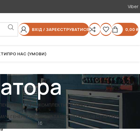
Viber
ВХІД / ЗАРЕЄСТРУВАТИСЯ
0,00
₴
КТИ
ПРО НАС (УМОВИ)
ратора
ЛЕКТУЮЧІ ТА РЕМКОМПЛЕКТИ ГЕНЕРАТОРА
МАЧІ ГЕНЕРАТОРА
ЩІТКИ ТА ЩІТКОТРИМАЧІ СТАРТЕРА
16
ра