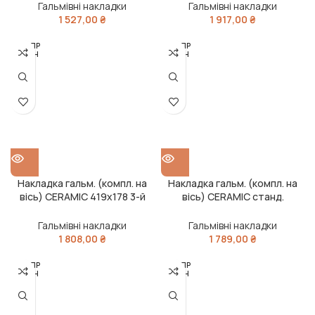
SAF (RIDER)
(RIDER)
Гальмівні накладки
Гальмівні накладки
1 527,00
₴
1 917,00
₴
РОЗПР
РОЗПР
ОДАН
ОДАН
О
О
Накладка гальм. (компл. на
Накладка гальм. (компл. на
вісь) CERAMIC 419х178 3-й
вісь) CERAMIC станд.
рем. ROR TA, FRUEHAUF
420х180 SAF(RIDER)
(RIDER)
Гальмівні накладки
Гальмівні накладки
1 808,00
₴
1 789,00
₴
РОЗПР
РОЗПР
ОДАН
ОДАН
О
О