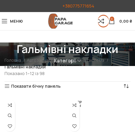
+380775771654
0
МЕНЮ
0,00
₴
Гальмівні накладки
Головна
Автозапчастини
Гальмівна система
Категорії
Гальмівні накладки
Показано 1–12 із 98
Показати бічну панель
РОЗПР
ОДАН
О