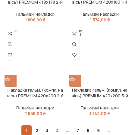
вісь) PREMIUM 419х178 2-й
вісь) PREMIUM 420х180 1-й
рем. ROR TA, FRUEHAUF
рем. BPW, KASSBOHRER, SAF
(RIDER)
(RIDER)
Гальмівні накладки
Гальмівні накладки
1 808,00
₴
1 574,00
₴
РОЗПР
РОЗПР
ОДАН
ОДАН
О
О
Накладка гальм. (компл. на
Накладка гальм. (компл. на
вісь) PREMIUM 420х200 2-й
вісь) PREMIUM 420х200 3-й
рем. BPW, DAF SB, SAF (RIDER)
рем. BPW, DAF SB, SAF (RIDER)
Гальмівні накладки
Гальмівні накладки
1 656,00
₴
1 742,00
₴
1
2
3
4
…
7
8
9
→