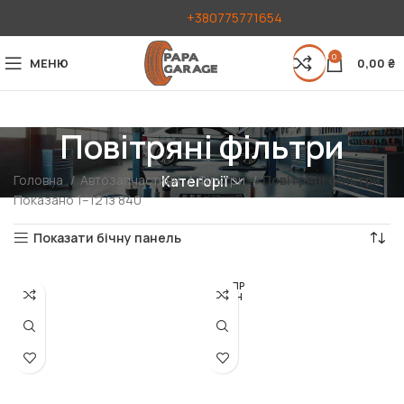
+380775771654
0
МЕНЮ
0,00
₴
Повітряні фільтри
Головна
Автозапчастини
Фільтри
Повітряні фільтри
Категорії
Показано 1–12 із 840
Показати бічну панель
РОЗПР
ОДАН
О