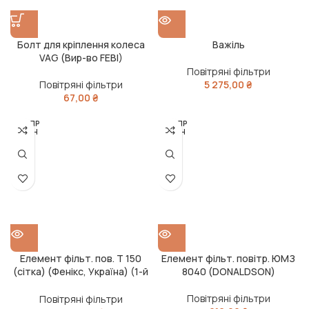
Болт для кріплення колеса
Важіль
VAG (Вир-во FEBI)
Повітряні фільтри
Повітряні фільтри
5 275,00
₴
67,00
₴
РОЗПР
РОЗПР
ОДАН
ОДАН
О
О
Елемент фільт. пов. Т 150
Елемент фільт. повітр. ЮМЗ
(сітка) (Фенікс, Україна) (1-й
8040 (DONALDSON)
сорт)
Повітряні фільтри
Повітряні фільтри