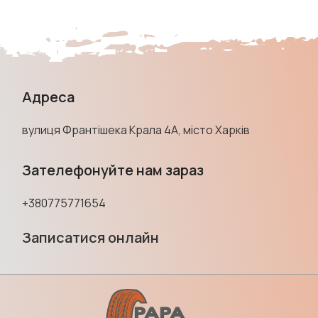
Адреса
вулиця Франтішека Крала 4А, місто Харків
Зателефонуйте нам зараз
+380775771654
Записатися онлайн