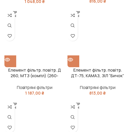
816,00
₴
1 048,00
₴
РОЗПР
РОЗПР
ОДАН
ОДАН
О
О
Елемент фільтр. повітр. Д
Елемент фільтр. повітр.
260, МТЗ (компл) (260-
ДТ-75, КАМАЗ, ЗІЛ “Бичок”
1109300) (Україна) (1-й сорт)
(компл) (Україна)
Повітряні фільтри
Повітряні фільтри
1 187,00
₴
813,00
₴
РОЗПР
РОЗПР
ОДАН
ОДАН
О
О