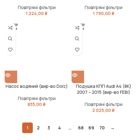
(Т150-1109560) (Україна)
(волосінь, 3 штуки)
Повітряні фільтри
Повітряні фільтри
1 224,00
₴
1 790,00
₴
РОЗПР
РОЗПР
ОДАН
ОДАН
О
О
Насос водяний (вир-во Dolz)
Подушка КПП Audi A4 (8K)
2007 – 2015 (вир-во FEBI)
Повітряні фільтри
835,00
₴
Повітряні фільтри
2 025,00
₴
1
2
3
4
…
68
69
70
→