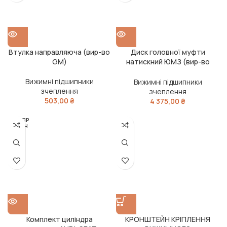
Втулка направляюча (вир-во
Диск головної муфти
GM)
натискний ЮМЗ (вир-во
України)
Вижимні підшипники
Вижимні підшипники
зчеплення
зчеплення
503,00
₴
4 375,00
₴
РОЗПР
ОДАН
О
Комплект циліндра
КРОНШТЕЙН КРІПЛЕННЯ