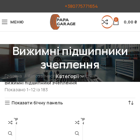
+380775771654
0
МЕНЮ
0,00
₴
Вижимні підшипники
зчеплення
Головна
Автозапчастини
Трансмісія
Категорії
Вижимні підшипники зчеплення
Показано 1–12 із 183
Показати бічну панель
РОЗПР
РОЗПР
ОДАН
ОДАН
О
О