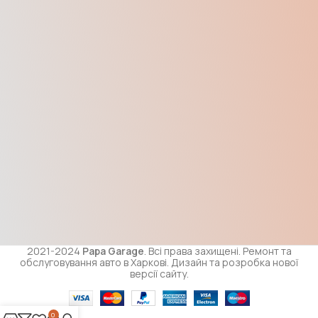
2021-2024
Papa Garage
. Всі права захищені. Ремонт та
обслуговування авто в Харкові. Дизайн та розробка нової
версії сайту.
0