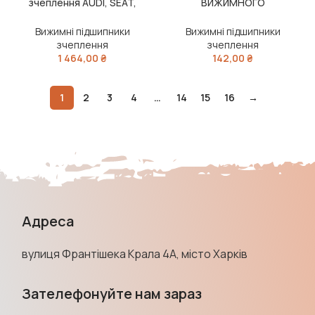
зчеплення AUDI, SEAT,
ВИЖИМНОГО
SKODA, VW 02T 141 153 K (Ви-
ПІДШИПНИКА,NISSAN,
во LUK)
INFINITI(вир-во FEBEST)
Вижимні підшипники
Вижимні підшипники
зчеплення
зчеплення
1 464,00
₴
142,00
₴
1
2
3
4
…
14
15
16
→
Адреса
вулиця Франтішека Крала 4А, місто Харків
Зателефонуйте нам зараз