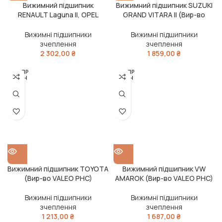
Вижимний підшипник
Вижимний підшипник SUZUKI
RENAULT Laguna II, OPEL
GRAND VITARA II (Вир-во
Movano, Traffic 1.9dCi (Вир-во
VALEO PHC)
VALEO PHC)
Вижимні підшипники
Вижимні підшипники
зчеплення
зчеплення
2 302,00
₴
1 859,00
₴
РОЗПР
РОЗПР
ОДАН
ОДАН
О
О
Вижимний підшипник TOYOTA
Вижимний підшипник VW
(Вир-во VALEO PHC)
AMAROK (Вир-во VALEO PHC)
Вижимні підшипники
Вижимні підшипники
зчеплення
зчеплення
1 213,00
₴
1 687,00
₴