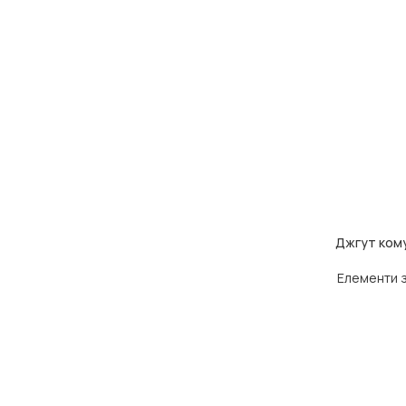
Джгут кому
ДОДАТИ В КОШ
Елементи 