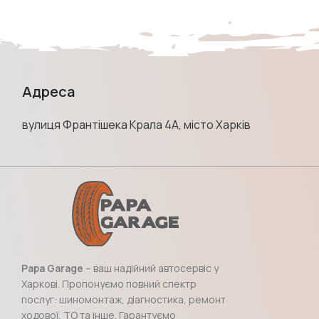
Адреса
вулиця Франтішека Крала 4А, місто Харків
Papa Garage
– ваш надійний автосервіс у
Харкові. Пропонуємо повний спектр
послуг: шиномонтаж, діагностика, ремонт
ходової, ТО та інше. Гарантуємо