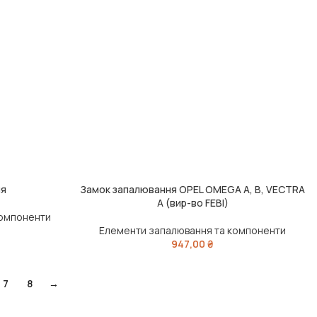
ня
Замок запалювання OPEL OMEGA A, B, VECTRA
ЧИТАТИ ДАЛІ
A (вир-во FEBI)
компоненти
Елементи запалювання та компоненти
947,00
₴
7
8
→