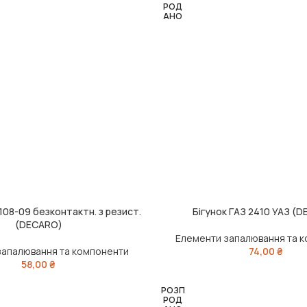
РОД
АНО
108-09 безконтактн. з резист.
Бігунок ГАЗ 2410 УАЗ (
ИК
ЧИТАТИ ДАЛІ
(DECARO)
Елементи запалювання та 
запалювання та компоненти
74,00
₴
58,00
₴
РОЗП
РОД