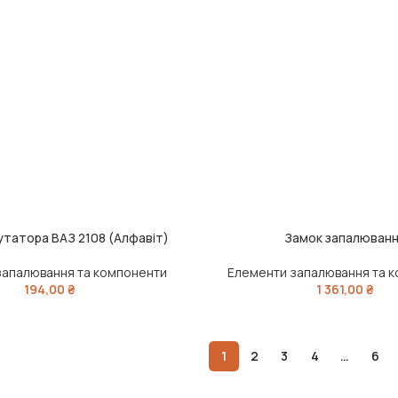
татора ВАЗ 2108 (Алфавіт)
Замок запалюван
ИК
ЧИТАТИ ДАЛІ
запалювання та компоненти
Елементи запалювання та 
194,00
₴
1 361,00
₴
1
2
3
4
…
6