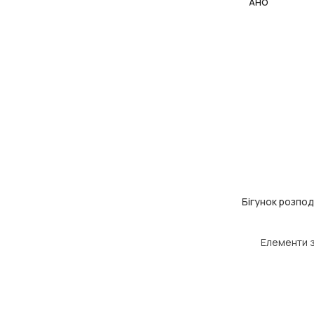
АНО
Бігунок розпод
ЧИТАТИ ДАЛІ
Елементи 