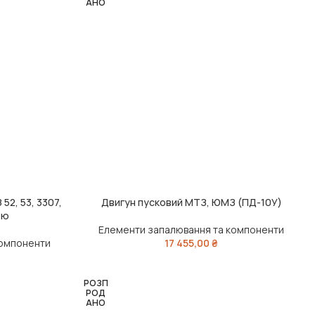
АНО
52, 53, 3307,
Двигун пусковий МТЗ, ЮМЗ (ПД-10У)
ЧИТАТИ ДАЛІ
ою
Елементи запалювання та компоненти
компоненти
17 455,00
₴
РОЗП
РОД
АНО