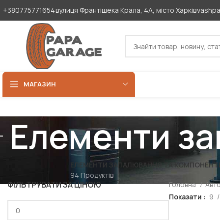
+380775771654
вулиця Франтішека Крала, 4А, місто Харків
vashp
МАГАЗИН
Елементи за
ЕЛЕМЕНТИ ЗАПАЛЮВАННЯ ТА КОМПОНЕНТ
94 Продуктів
ФІЛЬТРУВАТИ ЗА ЦІНОЮ
Головна
Авт
Показати
9