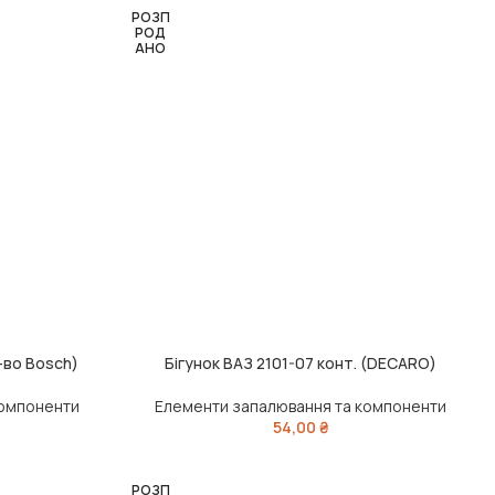
РОЗП
РОД
АНО
р-во Bosch)
Бігунок ВАЗ 2101-07 конт. (DECARO)
ЧИТАТИ ДАЛІ
компоненти
Елементи запалювання та компоненти
54,00
₴
РОЗП