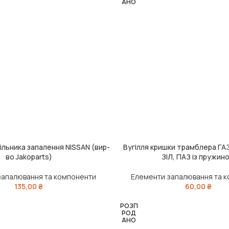
АНО
ільника запалення NISSAN (вир-
Вугілля кришки трамблера ГАЗ 
ЧИТАТИ ДАЛІ
во Jakoparts)
ЗІЛ, ПАЗ із пружин
запалювання та компоненти
Елементи запалювання та 
135,00
₴
60,00
₴
РОЗП
РОД
АНО