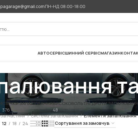
apagarage@gmail.com
ПН-НД 08:00-18:00
АВТОСЕРВІС
ШИННИЙ СЕРВІС
МАГАЗИН
КОНТА
палювання т
И
СВІЧКИ ЗАПАЛЮВАННЯ
ВИСОКОВОЛЬТНІ ДРОТИ ЗАПАЛЮВАН
376
48
озапчастини
Система запалювання
Елементи запалювання 
12
18
24