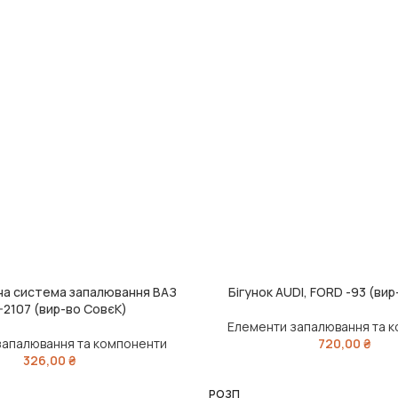
на система запалювання ВАЗ
Бігунок AUDI, FORD -93 (ви
ДОДАТИ В КОШИК
-2107 (вир-во СовєК)
Елементи запалювання та 
запалювання та компоненти
720,00
₴
326,00
₴
РОЗП