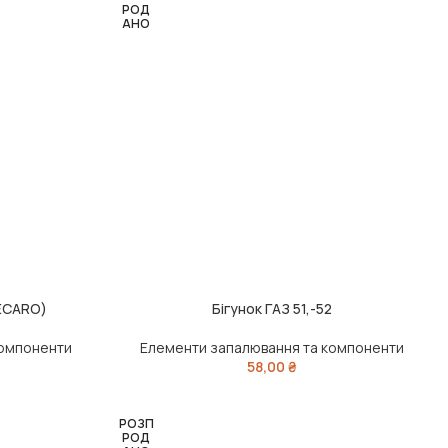
РОД
АНО
DECARO)
Бігунок ГАЗ 51,-52
ЧИТАТИ ДАЛІ
компоненти
Елементи запалювання та компоненти
58,00
₴
РОЗП
РОД