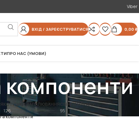
Viber
ВХІД / ЗАРЕЄСТРУВАТИСЯ
0,00
₴
КТИ
ПРО НАС (УМОВИ)
а компоненти
НЯ
КОТУШКИ ЗАПАЛЮВАННЯ
СВІЧКИ НАКАЛУ
126
95
та компоненти