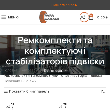
+380775771654
0
МЕНЮ
0,00
₴
Ремкомплекти та
комплектуючі
стабілізаторів підвіски
Головна
Автозапчастини
Підвіска
Категорії
Ремкомплекти та комплектуючі стабілізаторів підвіски
Показано 1–12 із 42
Показати бічну панель
РОЗПР
РОЗПР
ОДАН
ОДАН