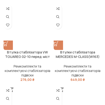
Втулка стабілізатора VW
Втулки стабілізатора
TOUAREG 02-10 перед. міст
MERCEDES M-CLASS(W163)
(Вир-во FEBI)
98-05 перед. міст (Вир-во
FEBI)
Ремкомплекти та
Ремкомплекти та
комплектуючі стабілізаторів
комплектуючі стабілізаторів
підвіски
підвіски
276,00
₴
649,00
₴
РОЗПР
РОЗПР
ОДАН
ОДАН
О
О