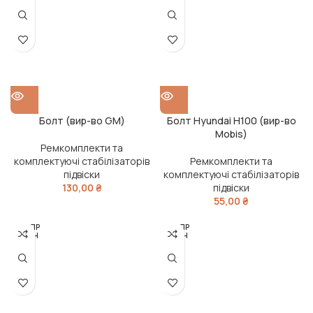
О
О
Болт (вир-во GM)
Болт Hyundai H100 (вир-во
Mobis)
Ремкомплекти та
комплектуючі стабілізаторів
Ремкомплекти та
підвіски
комплектуючі стабілізаторів
130,00
₴
підвіски
55,00
₴
РОЗПР
РОЗПР
ОДАН
ОДАН
О
О