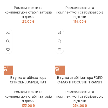
Ремкомплекти та
Ремкомплекти та
комплектуючі стабілізаторів
комплектуючі стабілізаторів
підвіски
підвіски
25,00
₴
114,00
₴
Втулка стабілізатора
Втулка стабілізатора FORD
CITROEN JUMPER, FIAT
C-MAX II, FOCUS III, TRANSIT
DUCATO, PEUFEOT BOXER 94-
10- перед. міст (Вир-во FEBI)
02 перед. міст (Вир-во
Ремкомплекти та
Ремкомплекти та
SASIC)
комплектуючі стабілізаторів
комплектуючі стабілізаторів
підвіски
підвіски
133,00
₴
254,00
₴