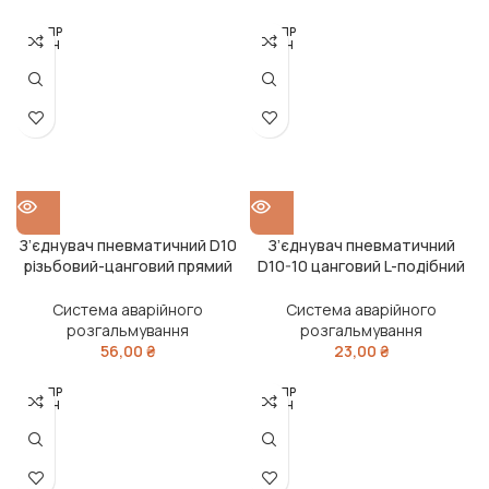
РОЗПР
РОЗПР
ОДАН
ОДАН
О
О
З’єднувач пневматичний D10
З’єднувач пневматичний
різьбовий-цанговий прямий
D10-10 цанговий L-подібний
М22х1.5 пластик-латунь
пластик (RIDER)
(Дорожня карта)
Система аварійного
Система аварійного
розгальмування
розгальмування
56,00
₴
23,00
₴
РОЗПР
РОЗПР
ОДАН
ОДАН
О
О