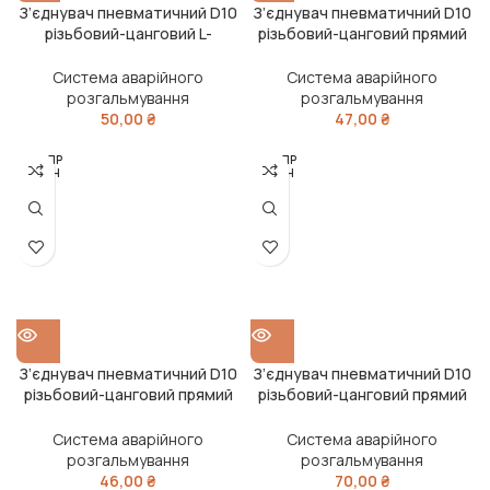
З’єднувач пневматичний D10
З’єднувач пневматичний D10
різьбовий-цанговий L-
різьбовий-цанговий прямий
подібний М12х1.5 пластик
М12х1.5 пластик-сталь
(RIDER)
(RIDER)
Система аварійного
Система аварійного
розгальмування
розгальмування
50,00
₴
47,00
₴
РОЗПР
РОЗПР
ОДАН
ОДАН
О
О
З’єднувач пневматичний D10
З’єднувач пневматичний D10
різьбовий-цанговий прямий
різьбовий-цанговий прямий
М16х1.5 пластик-латунь
М16х1.5 сталь (RIDER)
(Дорожня карта)
Система аварійного
Система аварійного
розгальмування
розгальмування
46,00
₴
70,00
₴