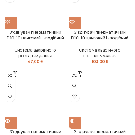
З’єднувач пневматичний
З’єднувач пневматичний
D10-10 цанговий L-подібний
D10-10 цанговий L-подібний
пластик-сталь (RIDER)
сталь (RIDER)
Система аварійного
Система аварійного
розгальмування
розгальмування
47,00
₴
103,00
₴
РОЗПР
РОЗПР
ОДАН
ОДАН
О
О
З’єднувач пневматичний
З’єднувач пневматичний