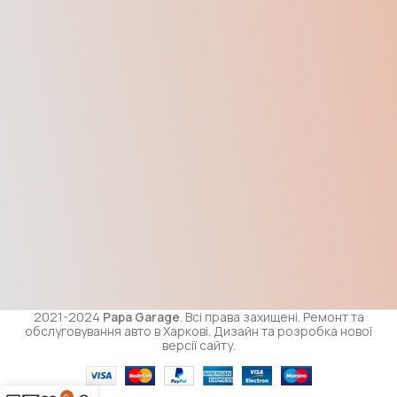
2021-2024
Papa Garage
. Всі права захищені. Ремонт та
обслуговування авто в Харкові. Дизайн та розробка нової
версії сайту.
0