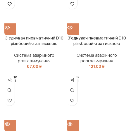
З’єднувач пневматичний D10
З’єднувач пневматичний D10
різьбовий-з затискною
різьбовий-з затискною
гайкою L-подібний М16х1.5
гайкою L-подібний М22х1.5
сталь (RIDER)
сталь (RIDER)
Система аварійного
Система аварійного
розгальмування
розгальмування
67,00
₴
121,00
₴
РОЗПР
РОЗПР
ОДАН
ОДАН
О
О