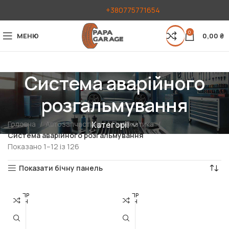
+380775771654
0
МЕНЮ
0,00
₴
Система аварійного
розгальмування
Головна
Автозапчастини
Пневматика
Категорії
Система аварійного розгальмування
Показано 1–12 із 126
Показати бічну панель
РОЗПР
РОЗПР
ОДАН
ОДАН
О
О