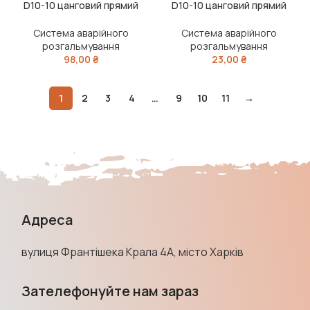
D10-10 цанговий прямий
D10-10 цанговий прямий
латунь (RIDER)
пластик (RIDER)
Система аварійного
Система аварійного
розгальмування
розгальмування
98,00
₴
23,00
₴
1
2
3
4
…
9
10
11
→
Адреса
вулиця Франтішека Крала 4А, місто Харків
Зателефонуйте нам зараз