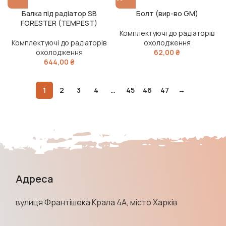
Балка під радіатор SB
Болт (вир-во GM)
FORESTER (TEMPEST)
Комплектуючі до радіаторів
Комплектуючі до радіаторів
охолодження
охолодження
62,00
₴
644,00
₴
1
2
3
4
…
45
46
47
→
Адреса
вулиця Франтішека Крала 4А, місто Харків