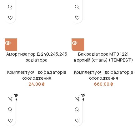
О
О
Амортизатор Д 240,243,245
Бак радіатора МТЗ 1221
радіатора
верхній (сталь) (TEMPEST)
Комплектуючі до радіаторів
Комплектуючі до радіаторів
охолодження
охолодження
24,00
₴
660,00
₴
РОЗПР
РОЗПР
ОДАН
ОДАН
О
О