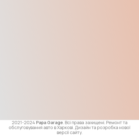
2021-2024
Papa Garage
. Всі права захищені. Ремонт та
обслуговування авто в Харкові. Дизайн та розробка нової
версії сайту.