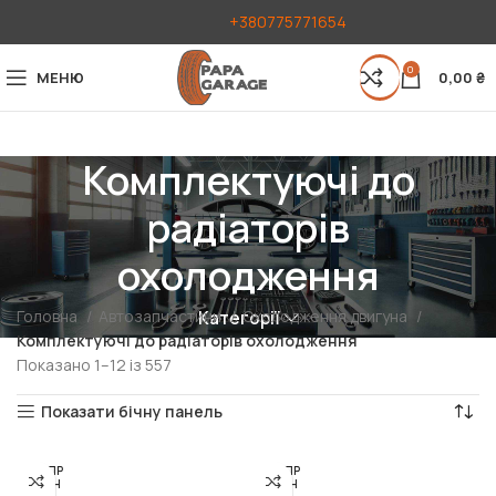
+380775771654
0
МЕНЮ
0,00
₴
Комплектуючі до
радіаторів
охолодження
Головна
Автозапчастини
Охолодження двигуна
Категорії
Комплектуючі до радіаторів охолодження
Показано 1–12 із 557
Показати бічну панель
РОЗПР
РОЗПР
ОДАН
ОДАН