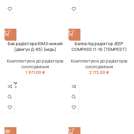
Бак радіатора ЮМЗ нижній
Балка під радіатор JEEP
(двигун Д-65) (мідь)
COMPASS 11-16 (TEMPEST)
Комплектуючі до радіаторів
Комплектуючі до радіаторів
охолодження
охолодження
1 971,00
₴
2 113,00
₴
РОЗПР
ОДАН
О