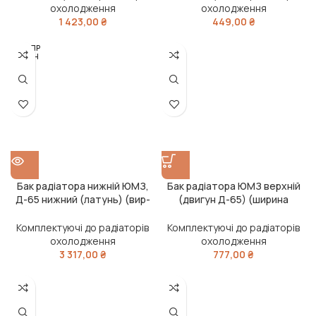
охолодження
охолодження
1 423,00
₴
449,00
₴
РОЗПР
ОДАН
О
Бак радіатора нижній ЮМЗ,
Бак радіатора ЮМЗ верхній
Д-65 нижний (латунь) (вир-
(двигун Д-65) (ширина
во PANOTO,Турція)
200мм) (сталь)
Комплектуючі до радіаторів
Комплектуючі до радіаторів
охолодження
охолодження
3 317,00
₴
777,00
₴