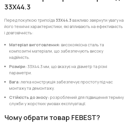
33X44.3
Перед покупкою трипоїда
33X44.3
важливо звернути увагу на
його технічні характеристики, які впливають на ефективність
і довговічність:
Матеріал виготовлення:
високоякісна сталь та
композитні матеріали, що забезпечують високу
надійність.
Розміри:
33X44.3 мм, що вказує на діаметр та різні
параметри.
Вага:
легка конструкція забезпечує простоту під час
монтажу та демонтажу.
Стійкість до зносу:
розроблений для підвищення терміну
служби у жорстких умовах експлуатації.
Чому обрати
товар FEBEST
?