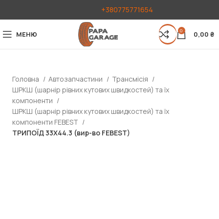
+380775771654
0
МЕНЮ
0,00
₴
Головна
Автозапчастини
Трансмісія
ШРКШ (шарнір рівних кутових швидкостей) та їх
компоненти
ШРКШ (шарнір рівних кутових швидкостей) та їх
компоненти FEBEST
ТРИПОЇД 33X44.3 (вир-во FEBEST)