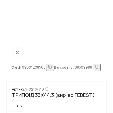
Натисніть, щоб збільшити
Card:
69001208503
Barcode:
8708509998
Артикул:
0216-J10
ТРИПОЇД 33X44.3 (вир-во FEBEST)
FEBEST