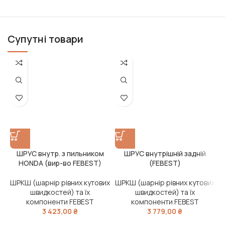
Супутні товари
ШРУС внутр. з пильником
ШРУС внутрішній задній
HONDA (вир-во FEBEST)
(FEBEST)
ШРКШ (шарнір рівних кутових
ШРКШ (шарнір рівних кутових
Ш
швидкостей) та їх
швидкостей) та їх
компоненти FEBEST
компоненти FEBEST
3 423,00
₴
3 779,00
₴