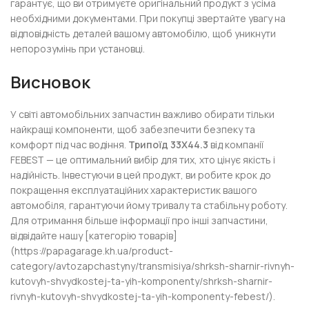
гарантує, що ви отримуєте оригінальний продукт з усіма
необхідними документами. При покупці звертайте увагу на
відповідність деталей вашому автомобілю, щоб уникнути
непорозумінь при установці.
Висновок
У світі автомобільних запчастин важливо обирати тільки
найкращі компоненти, щоб забезпечити безпеку та
комфорт під час водіння.
Трипоїд 33X44.3
від компанії
FEBEST — це оптимальний вибір для тих, хто цінує якість і
надійність. Інвестуючи в цей продукт, ви робите крок до
покращення експлуатаційних характеристик вашого
автомобіля, гарантуючи йому тривалу та стабільну роботу.
Для отримання більше інформації про інші запчастини,
відвідайте нашу [категорію товарів]
(https://papagarage.kh.ua/product-
category/avtozapchastyny/transmisiya/shrksh-sharnir-rivnyh-
kutovyh-shvydkostej-ta-yih-komponenty/shrksh-sharnir-
rivnyh-kutovyh-shvydkostej-ta-yih-komponenty-febest/).