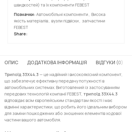
швидкостей) та їх компоненти FEBEST
Позначки:
Автомобільні компоненти
,
Висока
якість матеріалів
,
вузли підвіски
,
запчастини
FEBEST
Share:
ОПИС
ДОДАТКОВА ІНФОРМАЦІЯ
ВІДГУКИ (0)
Трипоїд 33X44.3
— це надійний і високоякісний компонент,
що забезпечує ефективну передачу потужності в
автомобільних системах. Виготовлений із застосуванням
передових технологій компанії FEBEST,
трипоїд 33X44.3
відповідає всім європейським стандартам якості і має
відмінні характеристики, що робить його ідеальним вибором
для заміни пошкоджених або зношених елементів ходової
частини вашого автомобіля.