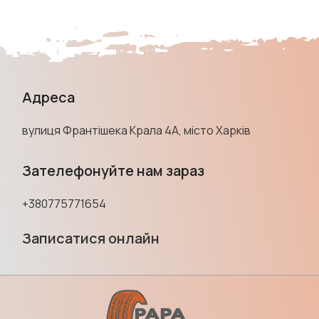
Адреса
вулиця Франтішека Крала 4А, місто Харків
Зателефонуйте нам зараз
+380775771654
Записатися онлайн