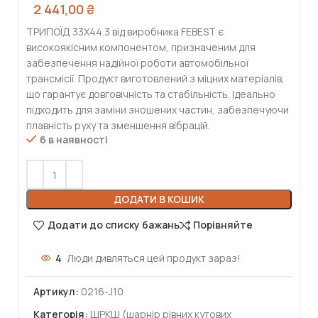
2 441,00
₴
ТРИПОЇД 33X44.3 від виробника FEBEST є
високоякісним компонентом, призначеним для
забезпечення надійної роботи автомобільної
трансмісії. Продукт виготовлений з міцних матеріалів,
що гарантує довговічність та стабільність. Ідеально
підходить для заміни зношених частин, забезпечуючи
плавність руху та зменшення вібрацій.
6 в наявності
ДОДАТИ В КОШИК
Додати до списку бажань
Порівняйте
4
Люди дивляться цей продукт зараз!
Артикул:
0216-J10
Категорія:
ШРКШ (шарнір рівних кутових