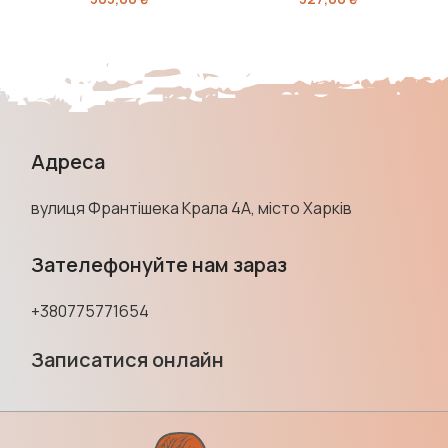
Адреса
вулиця Франтішека Крала 4А, місто Харків
Зателефонуйте нам зараз
+380775771654
Записатися онлайн