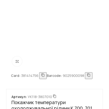
Натисніть, щоб збільшити
Card:
381414756
Barcode:
9025900098
Артикул:
УК118-3807010
Покажчик температури
охолоджувальної рідини К 700, 701,