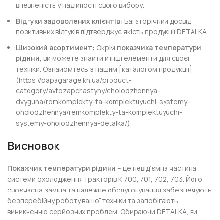
впевненість у надійності свого вибору.
Відгуки задоволених клієнтів:
Багаторічний досвід
позитивних відгуків підтверджує якість продукції DETALKA.
Широкий асортимент:
Окрім
показчика температури
рідини
, ви можете знайти й інші елементи для своєї
техніки. Ознайомтесь з нашим [каталогом продукції]
(https://papagarage.kh.ua/product-
category/avtozapchastyny/oholodzhennya-
dvyguna/remkomplekty-ta-komplektuyuchi-systemy-
oholodzhennya/remkomplekty-ta-komplektuyuchi-
systemy-oholodzhennya-detalka/).
Висновок
Покажчик температури рідини
– це невід’ємна частина
системи охолодження тракторів К 700, 701, 702, 703. Його
своєчасна заміна та належне обслуговування забезпечують
безперебійну роботу вашої техніки та запобігають
виникненню серйозних проблем. Обираючи DETALKA, ви