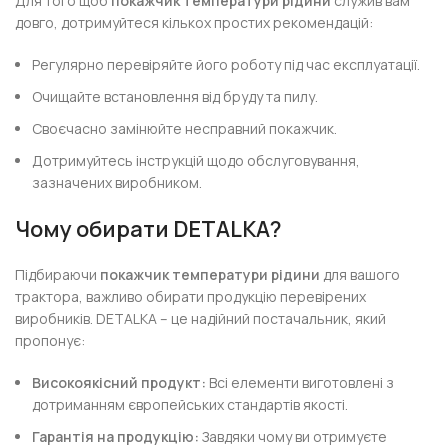
Для того щоб
покажчик температури рідини
служив вам
довго, дотримуйтеся кількох простих рекомендацій:
Регулярно перевіряйте його роботу під час експлуатації.
Очищайте встановлення від бруду та пилу.
Своєчасно замінюйте несправний покажчик.
Дотримуйтесь інструкцій щодо обслуговування,
зазначених виробником.
Чому обирати DETALKA?
Підбираючи
покажчик температури рідини
для вашого
трактора, важливо обирати продукцію перевірених
виробників. DETALKA – це надійний постачальник, який
пропонує:
Високоякісний продукт:
Всі елементи виготовлені з
дотриманням європейських стандартів якості.
Гарантія на продукцію:
Завдяки чому ви отримуєте