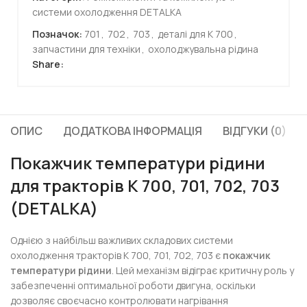
системи охолодження DETALKA
Позначок:
701
,
702
,
703
,
деталі для К 700
,
запчастини для техніки
,
охолоджувальна рідина
Share:
ОПИС
ДОДАТКОВА ІНФОРМАЦІЯ
ВІДГУКИ (0)
Покажчик температури рідини
для тракторів К 700, 701, 702, 703
(DETALKA)
Однією з найбільш важливих складових системи
охолодження тракторів К 700, 701, 702, 703 є
покажчик
температури рідини
. Цей механізм відіграє критичну роль у
забезпеченні оптимальної роботи двигуна, оскільки
дозволяє своєчасно контролювати нагрівання