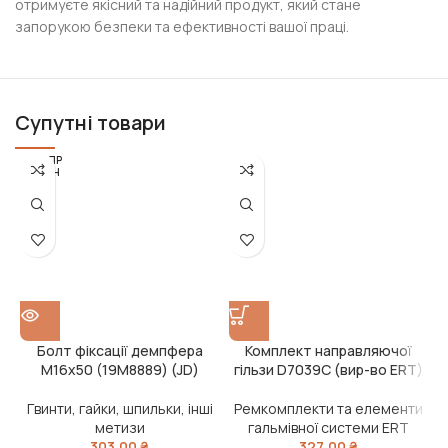
отримуєте якісний та надійний продукт, який стане
запорукою безпеки та ефективності вашої праці.
Супутні товари
РОЗПР
ОДАН
О
Болт фіксації демпфера
Комплект направляючої
М16х50 (19M8889) (JD)
гільзи D7039C (вир-во ERT)
Гвинти, гайки, шпильки, інші
Ремкомплекти та елементи
метизи
гальмівної системи ERT
303,00
₴
327,00
₴