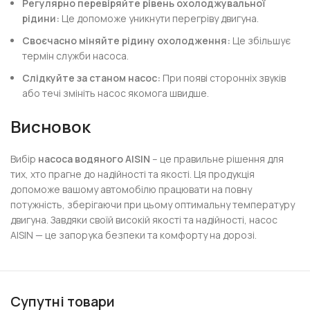
Регулярно перевіряйте рівень охолоджувальної
рідини:
Це допоможе уникнути перегріву двигуна.
Своєчасно міняйте рідину охолодження:
Це збільшує
термін служби насоса.
Слідкуйте за станом насос:
При появі сторонніх звуків
або течі змініть насос якомога швидше.
Висновок
Вибір
насоса водяного AISIN
– це правильне рішення для
тих, хто прагне до надійності та якості. Ця продукція
допоможе вашому автомобілю працювати на повну
потужність, зберігаючи при цьому оптимальну температуру
двигуна. Завдяки своїй високій якості та надійності, насос
AISIN — це запорука безпеки та комфорту на дорозі.
Супутні товари