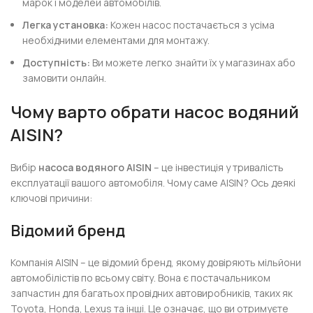
марок і моделей автомобілів.
Легка установка:
Кожен насос постачається з усіма
необхідними елементами для монтажу.
Доступність:
Ви можете легко знайти їх у магазинах або
замовити онлайн.
Чому варто обрати насос водяний
AISIN?
Вибір
насоса водяного AISIN
– це інвестиція у тривалість
експлуатації вашого автомобіля. Чому саме AISIN? Ось деякі
ключові причини:
Відомий бренд
Компанія AISIN – це відомий бренд, якому довіряють мільйони
автомобілістів по всьому світу. Вона є постачальником
запчастин для багатьох провідних автовиробників, таких як
Toyota, Honda, Lexus та інші. Це означає, що ви отримуєте