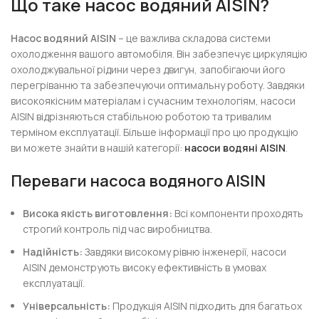
Що таке насос водяний AISIN?
Насос водяний AISIN
– це важлива складова системи
охолодження вашого автомобіля. Він забезпечує циркуляцію
охолоджувальної рідини через двигун, запобігаючи його
перегріванню та забезпечуючи оптимальну роботу. Завдяки
високоякісним матеріалам і сучасним технологіям, насоси
AISIN відрізняються стабільною роботою та тривалим
терміном експлуатації. Більше інформації про цю продукцію
ви можете знайти в нашій категорії:
насоси водяні AISIN
.
Переваги насоса водяного AISIN
Висока якість виготовлення:
Всі компоненти проходять
строгий контроль під час виробництва.
Надійність:
Завдяки високому рівню інженерії, насоси
AISIN демонструють високу ефективність в умовах
експлуатації.
Універсальність:
Продукція AISIN підходить для багатьох