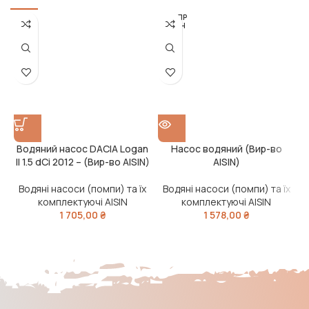
РОЗПР
ОДАН
О
Водяний насос DACIA Logan
Насос водяний (Вир-во
II 1.5 dCi 2012 – (Вир-во AISIN)
AISIN)
Водяні насоси (помпи) та їх
Водяні насоси (помпи) та їх
комплектуючі AISIN
комплектуючі AISIN
1 705,00
₴
1 578,00
₴