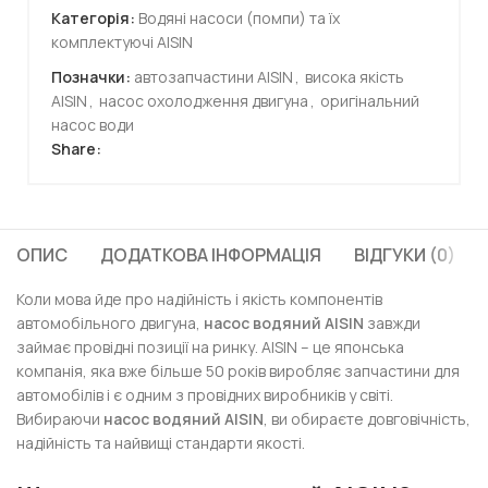
Категорія:
Водяні насоси (помпи) та їх
комплектуючі AISIN
Позначки:
автозапчастини AISIN
,
висока якість
AISIN
,
насос охолодження двигуна
,
оригінальний
насос води
Share:
ОПИС
ДОДАТКОВА ІНФОРМАЦІЯ
ВІДГУКИ (0)
Коли мова йде про надійність і якість компонентів
автомобільного двигуна,
насос водяний AISIN
завжди
займає провідні позиції на ринку. AISIN – це японська
компанія, яка вже більше 50 років виробляє запчастини для
автомобілів і є одним з провідних виробників у світі.
Вибираючи
насос водяний AISIN
, ви обираєте довговічність,
надійність та найвищі стандарти якості.