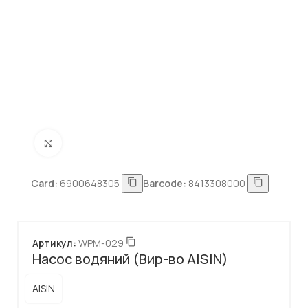
Натисніть, щоб збільшити
Card:
6900648305
Barcode:
8413308000
Артикул:
WPM-029
Насос водяний (Вир-во AISIN)
AISIN