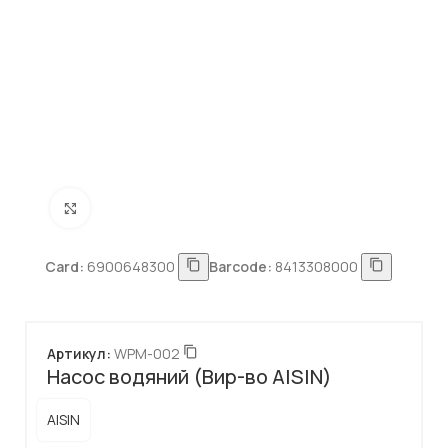
Натисніть, щоб збільшити
Card:
6900648300
Barcode:
8413308000
Артикул:
WPM-002
Насос водяний (Вир-во AISIN)
AISIN