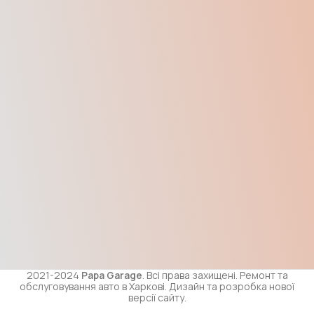
2021-2024
Papa Garage
. Всі права захищені. Ремонт та
обслуговування авто в Харкові. Дизайн та розробка нової
версії сайту.