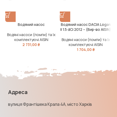
Водяний насос
Водяний насос DACIA Logan
II 1.5 dCi 2012 – (Вир-во AISIN)
Водяні насоси (помпи) та їх
комплектуючі AISIN
Водяні насоси (помпи) та їх
2 731,00
₴
комплектуючі AISIN
1 704,00
₴
Адреса
вулиця Франтішека Крала 4А, місто Харків