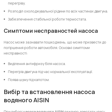
перегріву.
Розподіл охолоджувальної рідини по всіх частинах двигуна.
Забезпечення стабільної роботи термостата.
Симптоми несправностей насоса
Насос може зазнавати пошкоджень, що може призвести до
погіршення роботи автомобіля. Основні симптоми
несправності:
Виділення антифризу біля насоса.
Перегрів двигуна під час нормальної експлуатації.
Поява шуму під капотом.
Вибір та встановлення насоса
водяного AISIN
При виборі
насоса водяного AISIN
важливо звертати увагу