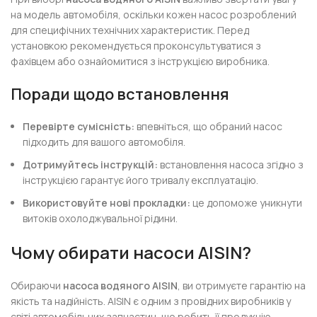
на модель автомобіля, оскільки кожен насос розроблений
для специфічних технічних характеристик. Перед
установкою рекомендується проконсультуватися з
фахівцем або ознайомитися з інструкцією виробника.
Поради щодо встановлення
Перевірте сумісність:
впевніться, що обраний насос
підходить для вашого автомобіля.
Дотримуйтесь інструкцій:
встановлення насоса згідно з
інструкцією гарантує його тривалу експлуатацію.
Використовуйте нові прокладки:
це допоможе уникнути
витоків охолоджувальної рідини.
Чому обирати насоси AISIN?
Обираючи
насоса водяного AISIN
, ви отримуєте гарантію на
якість та надійність. AISIN є одним з провідних виробників у
світі автомобільних запчастин, що робить її продукцію