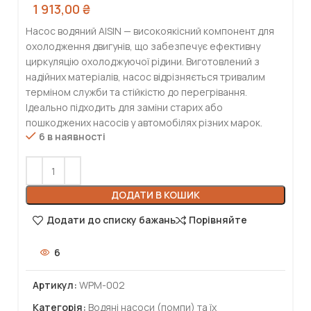
1 913,00
₴
Насос водяний AISIN — високоякісний компонент для
охолодження двигунів, що забезпечує ефективну
циркуляцію охолоджуючої рідини. Виготовлений з
надійних матеріалів, насос відрізняється тривалим
терміном служби та стійкістю до перегрівання.
Ідеально підходить для заміни старих або
пошкоджених насосів у автомобілях різних марок.
6 в наявності
ДОДАТИ В КОШИК
Додати до списку бажань
Порівняйте
6
Артикул:
WPM-002
Категорія:
Водяні насоси (помпи) та їх