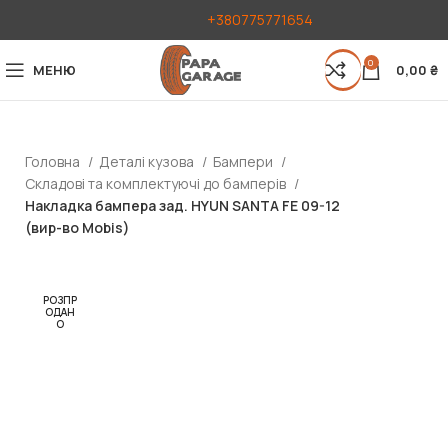
+380775771654
0
МЕНЮ
0,00
₴
Головна
Деталі кузова
Бампери
Складові та комплектуючі до бамперів
Накладка бампера зад. HYUN SANTA FE 09-12
(вир-во Mobis)
РОЗПР
ОДАН
О