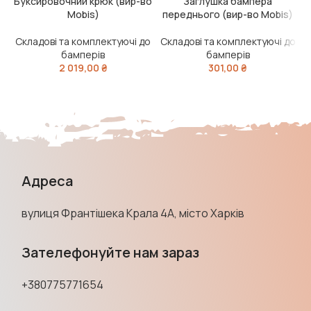
Буксировочний крюк (вир-во
Заглушка бампера
Mobis)
переднього (вир-во Mobis)
Складові та комплектуючі до
Складові та комплектуючі до
С
бамперів
бамперів
2 019,00
₴
301,00
₴
Адреса
вулиця Франтішека Крала 4А, місто Харків
Зателефонуйте нам зараз
+380775771654