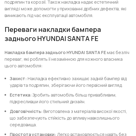
подряпин та корозії. Також накладка надає естетичний
вигляд і може допомогти у прихованні дрібних дефектів, які
виникають під час експлуатації автомобіля.
Переваги накладки бампера
заднього HYUNDAI SANTA FE
Накладка бампера заднього HYUNDAI SANTA FE
має безліч
переваг, які роблять її незамінною для кожного власника
цього автомобіля:
Захист:
Накладка ефективно захищає задній бампер від
ударів та подряпин, зберігаючи його первісний вигляд.
Естетика:
Зробить автомобіль більш привабливим,
підкресливши його стильний дизайн.
Довговічність:
Виготовлена з матеріалів високої якості,
що забезпечують стійкість до впливу навколишнього
середовища.
Простота установки:
Легко встановлюється навіть без