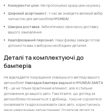
Конкурентні ціни:
Ми пропонуємо кращі ціни на ринку.
Широкий асортимент:
У нас ви знайдете великий вибір
запчастин для автомобілів
HYUNDAI
.
Швидка доставка:
Забезпечимо своєчасну доставку
вашого замовлення.
Кваліфікований персонал:
Наші фахівці завжди готові
допомогти вам з вибором необхідних деталей.
Деталі та комплектуючі до
бамперів
Не відкладайте покращення зовнішнього вигляду вашого
автомобіля!
Накладка бампера заднього HYUNDAI SANTA
FE
– це не тільки практичний елемент, але й стильне
доповнення до вашого авто. Пам’ятайте, що догляд за
автомобілем починається з дрібниць, тому не соромтеся
оновлювати та вдосконалювати своє авто, користуючись
лише найкращими запчастинами! Додаткові деталі та