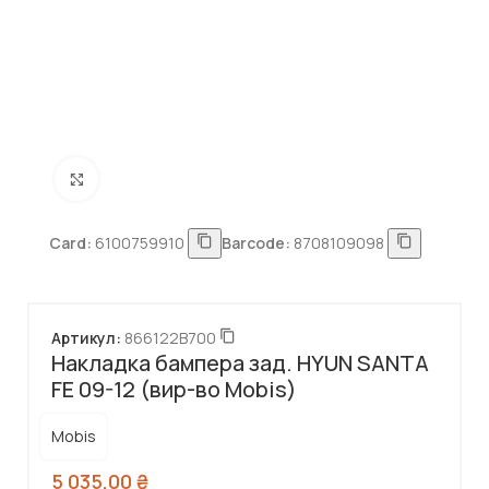
Натисніть, щоб збільшити
Card:
6100759910
Barcode:
8708109098
Артикул:
866122B700
Накладка бампера зад. HYUN SANTA
FE 09-12 (вир-во Mobis)
Mobis
5 035,00
₴