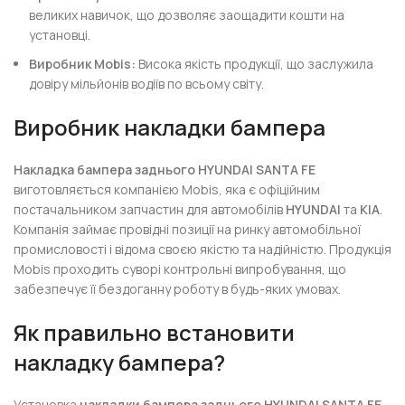
великих навичок, що дозволяє заощадити кошти на
установці.
Виробник Mobis:
Висока якість продукції, що заслужила
довіру мільйонів водіїв по всьому світу.
Виробник накладки бампера
Накладка бампера заднього HYUNDAI SANTA FE
виготовляється компанією Mobis, яка є офіційним
постачальником запчастин для автомобілів
HYUNDAI
та
KIA
.
Компанія займає провідні позиції на ринку автомобільної
промисловості і відома своєю якістю та надійністю. Продукція
Mobis проходить суворі контрольні випробування, що
забезпечує її бездоганну роботу в будь-яких умовах.
Як правильно встановити
накладку бампера?
Установка
накладки бампера заднього HYUNDAI SANTA FE