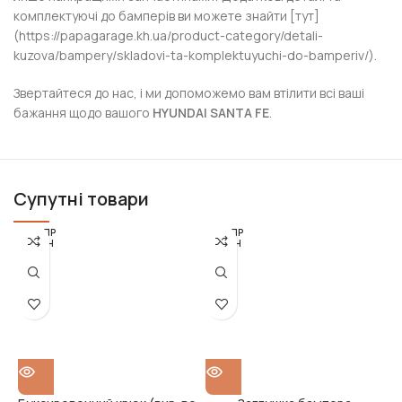
комплектуючі до бамперів ви можете знайти [тут]
(https://papagarage.kh.ua/product-category/detali-
kuzova/bampery/skladovi-ta-komplektuyuchi-do-bamperiv/).
Звертайтеся до нас, і ми допоможемо вам втілити всі ваші
бажання щодо вашого
HYUNDAI SANTA FE
.
Супутні товари
РОЗПР
РОЗПР
ОДАН
ОДАН
О
О