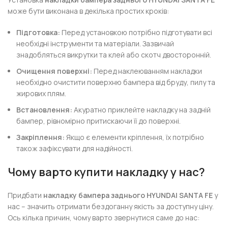
може бути виконана в декілька простих кроків:
Підготовка:
Перед установкою потрібно підготувати всі
необхідні інструменти та матеріали. Зазвичай
знадобляться викрутки та клей або скотч двосторонній.
Очищення поверхні:
Перед наклеюванням накладки
необхідно очистити поверхню бампера від бруду, пилу та
жирових плям.
Встановлення:
Акуратно приклейте накладку на задній
бампер, рівномірно притискаючи її до поверхні.
Закріплення:
Якщо є елементи кріплення, їх потрібно
також зафіксувати для надійності.
Чому варто купити накладку у нас?
Придбати
накладку бампера заднього HYUNDAI SANTA FE
у
нас – значить отримати бездоганну якість за доступну ціну.
Ось кілька причин, чому варто звернутися саме до нас: